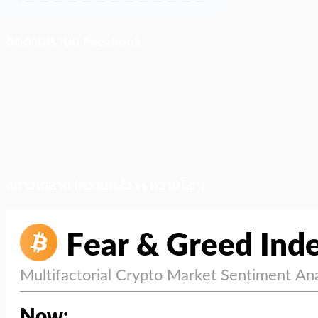
ติดตามเราบน Facebook
สภาวะตลาด (ความกลัว vs ความโลภ)