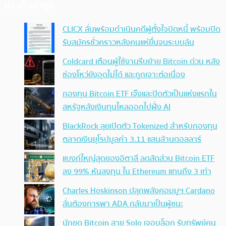
ประเด็นล่าสุด
CLICX ลั่นพร้อมดำเนินคดีผู้ตั้งใจบิดหนี้ พร้อมปิด
รับสมัครชั่วคราวหลังคนแห่ยื่นจนระบบล้น
Coldcard เตือนผู้ใช้งานรีบย้าย Bitcoin ด่วน หลัง
ช่องโหว่ยังอุดไม่ได้ และถูกเจาะต่อเนื่อง
กองทุน Bitcoin ETF เจ๊งและปิดตัวเป็นแห่งแรกใน
สหรัฐหลังเงินทุนไหลออกไปฝั่ง AI
BlackRock ลุยเปิดตัว Tokenized สำหรับกองทุน
ตลาดเงินยุโรปมูลค่า 3.11 แสนล้านดอลลาร์
แบงก์ใหญ่สุดของอิตาลี ลดสัดส่วน Bitcoin ETF
ลง 99% หันลงทุน ใน Ethereum แทนถึง 3 เท่า
Charles Hoskinson ปลุกพลังคอมมูฯ Cardano
ลั่นต้องการพา ADA กลับมาเป็นผู้ชนะ
นักขุด Bitcoin สาย Solo เจอบล็อก รับทรัพย์คน