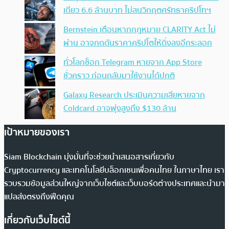
เดียว 6.6 ล้านบาท ไม่สนวิกฤตศรัทธาคริปโทฯ
Bernstein เตือนหากกฎหมาย CLARITY Act ไม่
ผ่าน อาจกดดันราคาคริปโตให้ดิ่งลงอีกระลอก
ทั่วโลกช็อก Telegram หายจาก App Store
ชั่วคราว ก่อนกลับมาใช้งานได้ปกติ
Galaxy Research ประเมินความเสียหายจาก
Coldcard อาจพุ่งสูงถึง $130 ล้าน
เป้าหมายของเรา
Siam Blockchain มุ่งมั่นที่จะช่วยนำเสนอสารเกี่ยวกับ
Cryptocurrency และเทคโนโลยีบล็อกเชนเพื่อคนไทย ในภาษาไทย เรา
รวบรวมข้อมูลส่วนใหญ่จากเว็บไซต์และเว็บบอร์ดต่างประเทศและนำมา
แปลส่งตรงถึงฟีดคุณ
เกี่ยวกับเว็บไซต์นี้