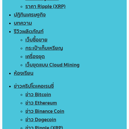
ราคา Ripple (XRP)
ปฏิทินเศรษฐกิจ
บทความ
รีวิวผลิตภัณฑ์
เว็บซื้อขาย
กระเป๋าเก็บเหรียญ
เครื่องขุด
เว็บขุดแบบ Cloud Mining
ห้องเรียน
ข่าวคริปโตเคอเรนซี่
ข่าว Bitcoin
ข่าว Ethereum
ข่าว Binance Coin
ข่าว Dogecoin
ข่าว Ripple (XRP)