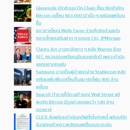
Glassnode เปิดข้อมูล On-Chain ชี้แนวรับสำคัญ
Bitcoin อยู่โซน $63,000 เจ้ามือ-รายย่อยแห่ช้อน
ซื้อ
ธนาคารใหญ่ Wells Fargo ร่วมศึกชิงส่วนแบ่ง
ตลาดโทเคนเงินฝาก ตามรอย Citi, JPMorgan
Clarity Act อาจชะงักยาว ๆ หลัง Warren ร้อง
SEC ตรวจสอบเหรียญมีมของทรัมป์ เพราะทำนัก
ลงทุนขาดทุนยับ
Samsung อาจเป็นผู้นำแจกจ่าย Stablecoin หลัง
เตรียมเพิ่มฟีเจอร์ใหม่ในสมาร์ทโฟน 800 ล้าน
เครื่อง
SpaceX ทำรายได้ทะลุเป้าของ Wall Street แต่
พอร์ต Bitcoin มีมูลค่าลดลงกว่า 540 ล้าน
ดอลลาร์
CLICX ลั่นพร้อมดำเนินคดีผู้ตั้งใจบิดหนี้ พร้อมปิด
รับสมัครชั่วคราวหลังคนแห่ยื่นจนระบบล้น