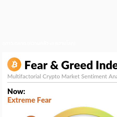
สภาวะตลาด (ความกลัว vs ความโลภ)