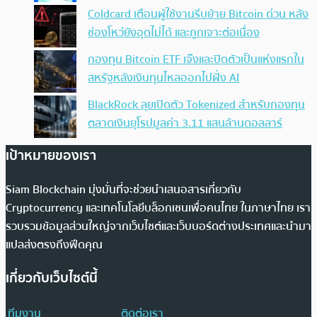
Coldcard เตือนผู้ใช้งานรีบย้าย Bitcoin ด่วน หลัง
ช่องโหว่ยังอุดไม่ได้ และถูกเจาะต่อเนื่อง
กองทุน Bitcoin ETF เจ๊งและปิดตัวเป็นแห่งแรกใน
สหรัฐหลังเงินทุนไหลออกไปฝั่ง AI
BlackRock ลุยเปิดตัว Tokenized สำหรับกองทุน
ตลาดเงินยุโรปมูลค่า 3.11 แสนล้านดอลลาร์
เป้าหมายของเรา
Siam Blockchain มุ่งมั่นที่จะช่วยนำเสนอสารเกี่ยวกับ
Cryptocurrency และเทคโนโลยีบล็อกเชนเพื่อคนไทย ในภาษาไทย เรา
รวบรวมข้อมูลส่วนใหญ่จากเว็บไซต์และเว็บบอร์ดต่างประเทศและนำมา
แปลส่งตรงถึงฟีดคุณ
เกี่ยวกับเว็บไซต์นี้
ทีมงาน
ติดต่อเรา