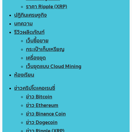
ราคา Ripple (XRP)
ปฏิทินเศรษฐกิจ
บทความ
รีวิวผลิตภัณฑ์
เว็บซื้อขาย
กระเป๋าเก็บเหรียญ
เครื่องขุด
เว็บขุดแบบ Cloud Mining
ห้องเรียน
ข่าวคริปโตเคอเรนซี่
ข่าว Bitcoin
ข่าว Ethereum
ข่าว Binance Coin
ข่าว Dogecoin
ข่าว Ripple (XRP)