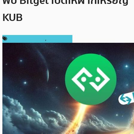
พบ Bitget เปิดให้ฝากเหรียญ
KUB
ข่าวคริปโตเคอเรนซี่
,
เหรียญอื่นๆ