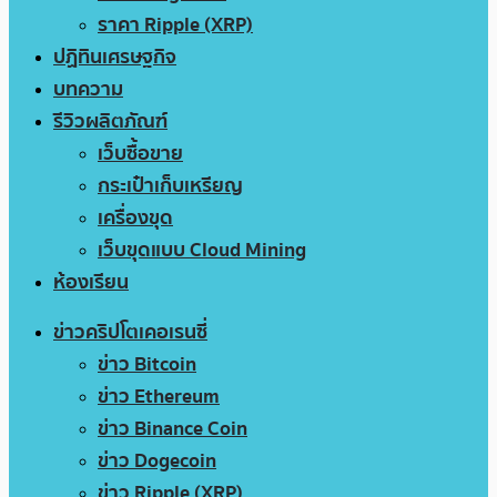
ราคา Ripple (XRP)
ปฏิทินเศรษฐกิจ
บทความ
รีวิวผลิตภัณฑ์
เว็บซื้อขาย
กระเป๋าเก็บเหรียญ
เครื่องขุด
เว็บขุดแบบ Cloud Mining
ห้องเรียน
ข่าวคริปโตเคอเรนซี่
ข่าว Bitcoin
ข่าว Ethereum
ข่าว Binance Coin
ข่าว Dogecoin
ข่าว Ripple (XRP)