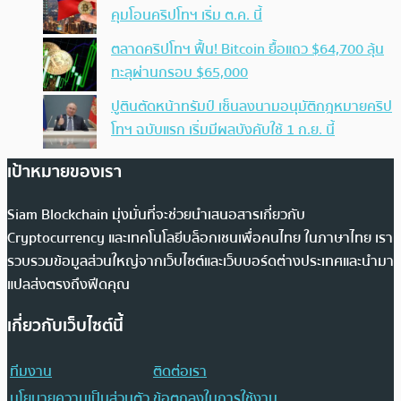
คุมโอนคริปโทฯ เริ่ม ต.ค. นี้
ตลาดคริปโทฯ ฟื้น! Bitcoin ยื้อแถว $64,700 ลุ้น
ทะลุผ่านกรอบ $65,000
ปูตินตัดหน้าทรัมป์ เซ็นลงนามอนุมัติกฎหมายคริป
โทฯ ฉบับแรก เริ่มมีผลบังคับใช้ 1 ก.ย. นี้
เป้าหมายของเรา
Siam Blockchain มุ่งมั่นที่จะช่วยนำเสนอสารเกี่ยวกับ
Cryptocurrency และเทคโนโลยีบล็อกเชนเพื่อคนไทย ในภาษาไทย เรา
รวบรวมข้อมูลส่วนใหญ่จากเว็บไซต์และเว็บบอร์ดต่างประเทศและนำมา
แปลส่งตรงถึงฟีดคุณ
เกี่ยวกับเว็บไซต์นี้
ทีมงาน
ติดต่อเรา
นโยบายความเป็นส่วนตัว
ข้อตกลงในการใช้งาน