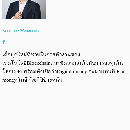
Kasamsak Wongsanin
เด็กยุคใหม่ที่ชอบในการทำงานของ
เทคโนโลยีBlockchainและมีความสนใจกับการลงทุนใน
โลกDeFi พร้อมทั้งเชื่อว่าDigital money จะมาแทนที่ Fiat
money ในอีกไม่กี่ปีข้างหน้า