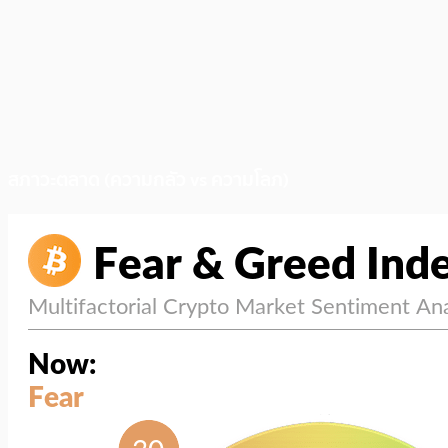
สภาวะตลาด (ความกลัว vs ความโลภ)