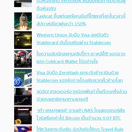
ถือหุ้นโทเคน xStocksโหวตลงมติในการประชุมผู้
ถือหุ้นจริง
Cashcat ขึ้นแท่นเหรียญมีมที่โตแรงที่สุดในเวลานี้
สัปดาห์เดียวพุ่งกว่า 150%
Western Union จับมือ Visa ลุยเปิดตัว
Stablecard ดันโอนเงินผ่าน Stablecoin
ไขความลับนักลงทุนคริปโทฯ เกาหลีใต้! รอดจาก
แฮก Coldcard Wallet ได้อย่างไร
Visa จับมือ ZeroHash ยกระดับชำระเงินด้วย
Stablecoin รองรับการโอนเงินรวดเร็วข้ามโลก
สุดจัด! เทรดเดอร์อายุน้อยฟันกำไรเกือบครึ่งล้าน
ด้วยกลยุทธ์เทรดตามเศรษฐี
‘เต๋า เศรษฐพงศ์’ งานเข้า NAS โดนแฮกเกอร์ฝัง
ไวรัสเรียกค่าไถ่ Bitcoin เป็นจำนวน 0.07 BTC
ไต้หวันยกระดับเข้ม จ่อบังคับใช้กฏ Travel Rule