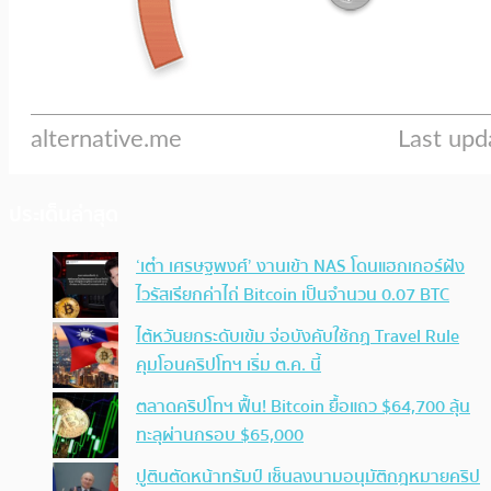
ประเด็นล่าสุด
‘เต๋า เศรษฐพงศ์’ งานเข้า NAS โดนแฮกเกอร์ฝัง
ไวรัสเรียกค่าไถ่ Bitcoin เป็นจำนวน 0.07 BTC
ไต้หวันยกระดับเข้ม จ่อบังคับใช้กฏ Travel Rule
คุมโอนคริปโทฯ เริ่ม ต.ค. นี้
ตลาดคริปโทฯ ฟื้น! Bitcoin ยื้อแถว $64,700 ลุ้น
ทะลุผ่านกรอบ $65,000
ปูตินตัดหน้าทรัมป์ เซ็นลงนามอนุมัติกฎหมายคริป