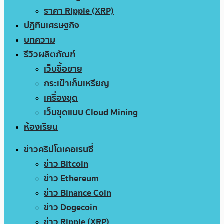
ราคา Ripple (XRP)
ปฏิทินเศรษฐกิจ
บทความ
รีวิวผลิตภัณฑ์
เว็บซื้อขาย
กระเป๋าเก็บเหรียญ
เครื่องขุด
เว็บขุดแบบ Cloud Mining
ห้องเรียน
ข่าวคริปโตเคอเรนซี่
ข่าว Bitcoin
ข่าว Ethereum
ข่าว Binance Coin
ข่าว Dogecoin
ข่าว Ripple (XRP)