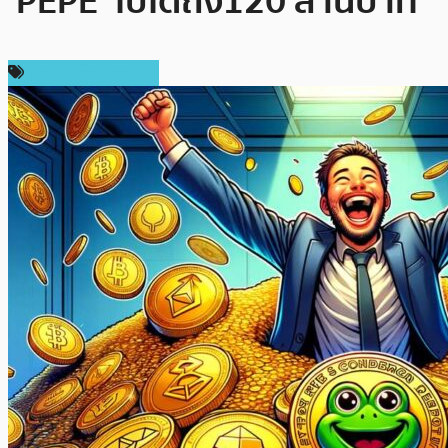
‘PEPE’ ไปได้ถึง120 ล้านบาท
ข่าวคริปโตเคอเรนซี่