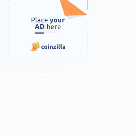
ติดตามเราบน Facebook
สภาวะตลาด (ความกลัว vs ความโลภ)