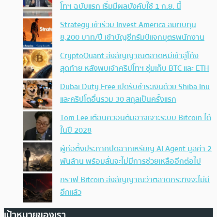
โทฯ ฉบับแรก เริ่มมีผลบังคับใช้ 1 ก.ย. นี้
Strategy เข้าร่วม Invest America สมทบทุน
8,200 บาท/ปี เข้าบัญชีทรัมป์แจกบุตรพนักงาน
CryptoQuant ส่งสัญญาณตลาดหมีเข้าสู่โค้ง
สุดท้าย หลังพบเจ้าคริปโทฯ ซุ่มเก็บ BTC และ ETH
Dubai Duty Free เปิดรับชำระเงินด้วย Shiba Inu
และคริปโตอื่นรวม 30 สกุลเป็นครั้งแรก
Tom Lee เตือนควอนตัมอาจเจาะระบบ Bitcoin ได้
ในปี 2028
ผู้ก่อตั้งประกาศปิดฉากเหรียญ AI Agent มูลค่า 2
พันล้าน พร้อมลั่นจะไม่มีการช่วยเหลืออีกต่อไป
กราฟ Bitcoin ส่งสัญญาณว่าตลาดกระทิงจะไม่มี
อีกแล้ว
เป้าหมายของเรา