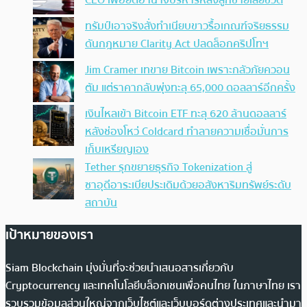
CEO เพื่อยึดอำนาจบริหารหลังลูกชายเสียชีวิต
ทรัมป์เอาจริง สั่งทำเนียบขาวรื้อเกณฑ์จริยธรรม
ดันกฎหมาย Clarity Act ปลดล็อกคริปโทฯ
Jim Cramer เทขาย Bitcoin เพราะกลัวภัยควอน
ตัม แต่ราคากลับพุ่งทะลุ 65,000 ดอลลาร์อีกครั้ง
เงินไหลเข้า Bitcoin ETF ทะลุ 620 ล้านดอลลาร์
หลังช่องโหว่ Coldcard ทำลายความเชื่อมั่นการ
เก็บเหรียญเอง
Tether รุกขยายธุรกิจ Tokenization สู่
ซาอุดีอาระเบียประเดิมด้วยอสังหาริมทรัพย์ระดับ
สถาบัน
เป้าหมายของเรา
Siam Blockchain มุ่งมั่นที่จะช่วยนำเสนอสารเกี่ยวกับ
Cryptocurrency และเทคโนโลยีบล็อกเชนเพื่อคนไทย ในภาษาไทย เรา
รวบรวมข้อมูลส่วนใหญ่จากเว็บไซต์และเว็บบอร์ดต่างประเทศและนำมา