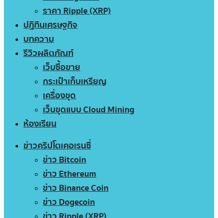
ราคา Ripple (XRP)
ปฏิทินเศรษฐกิจ
บทความ
รีวิวผลิตภัณฑ์
เว็บซื้อขาย
กระเป๋าเก็บเหรียญ
เครื่องขุด
เว็บขุดแบบ Cloud Mining
ห้องเรียน
ข่าวคริปโตเคอเรนซี่
ข่าว Bitcoin
ข่าว Ethereum
ข่าว Binance Coin
ข่าว Dogecoin
ข่าว Ripple (XRP)