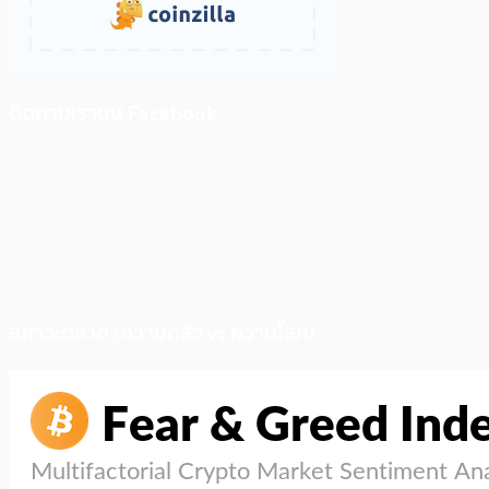
ติดตามเราบน Facebook
สภาวะตลาด (ความกลัว vs ความโลภ)