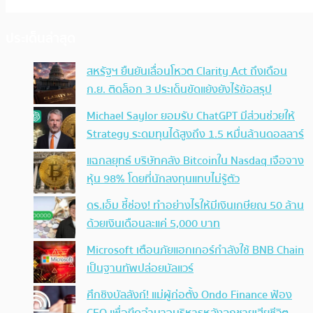
ประเด็นล่าสุด
สหรัฐฯ ยืนยันเลื่อนโหวต Clarity Act ถึงเดือน
ก.ย. ติดล็อก 3 ประเด็นขัดแย้งยังไร้ข้อสรุป
Michael Saylor ยอมรับ ChatGPT มีส่วนช่วยให้
Strategy ระดมทุนได้สูงถึง 1.5 หมื่นล้านดอลลาร์
แฉกลยุทธ์ บริษัทคลัง Bitcoinใน Nasdaq เจือจาง
หุ้น 98% โดยที่นักลงทุนแทบไม่รู้ตัว
ดร.เอ็ม ชี้ช่อง! ทำอย่างไรให้มีเงินเกษียณ 50 ล้าน
ด้วยเงินเดือนละแค่ 5,000 บาท
Microsoft เตือนภัยแฮกเกอร์กำลังใช้ BNB Chain
เป็นฐานทัพปล่อยมัลแวร์
ศึกชิงบัลลังก์! แม่ผู้ก่อตั้ง Ondo Finance ฟ้อง