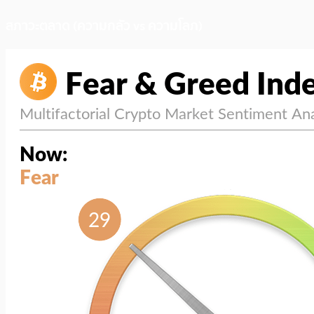
สภาวะตลาด (ความกลัว vs ความโลภ)