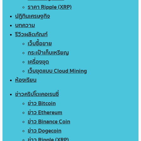
ราคา Ripple (XRP)
ปฏิทินเศรษฐกิจ
บทความ
รีวิวผลิตภัณฑ์
เว็บซื้อขาย
กระเป๋าเก็บเหรียญ
เครื่องขุด
เว็บขุดแบบ Cloud Mining
ห้องเรียน
ข่าวคริปโตเคอเรนซี่
ข่าว Bitcoin
ข่าว Ethereum
ข่าว Binance Coin
ข่าว Dogecoin
ข่าว Ripple (XRP)