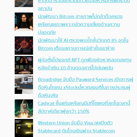
ซาอุดีอาระเบียประเดิมด้วยอสังหาริมทรัพย์ระดับ
สถาบัน
นักพัฒนา Bitcoin สารภาพไม่กล้าถือครอง
เหรียญเยอะเพราะกลัวความเสี่ยงด้านความ
ปลอดภัย
นักพัฒนาใช้ AI ตรวจพบบั๊กขั้นวิกฤต 85 จุดใน
Bitcoin เตือนสถานการณ์เข้าขั้นเลวร้าย
ผู้ก่อตั้งโปรเจกต์ NFT ถูกฟ้องข้อหาหลอกลงทุน
หลังนำเงิน 10 ล้านดอลลาร์ไปเล่นพนัน
Broadridge จับมือ Payward Services เปิดทางผู้
ถือหุ้นโทเคน xStocksโหวตลงมติในการประชุมผู้
ถือหุ้นจริง
Cashcat ขึ้นแท่นเหรียญมีมที่โตแรงที่สุดในเวลานี้
สัปดาห์เดียวพุ่งกว่า 150%
Western Union จับมือ Visa ลุยเปิดตัว
Stablecard ดันโอนเงินผ่าน Stablecoin