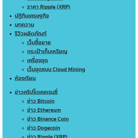
ราคา Ripple (XRP)
ปฏิทินเศรษฐกิจ
บทความ
รีวิวผลิตภัณฑ์
เว็บซื้อขาย
กระเป๋าเก็บเหรียญ
เครื่องขุด
เว็บขุดแบบ Cloud Mining
ห้องเรียน
ข่าวคริปโตเคอเรนซี่
ข่าว Bitcoin
ข่าว Ethereum
ข่าว Binance Coin
ข่าว Dogecoin
ข่าว Ripple (XRP)