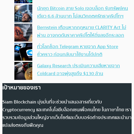
นักขุด Bitcoin สาย Solo เจอบล็อก รับทรัพย์คน
เดียว 6.6 ล้านบาท ไม่สนวิกฤตศรัทธาคริปโทฯ
Bernstein เตือนหากกฎหมาย CLARITY Act ไม่
ผ่าน อาจกดดันราคาคริปโตให้ดิ่งลงอีกระลอก
ทั่วโลกช็อก Telegram หายจาก App Store
ชั่วคราว ก่อนกลับมาใช้งานได้ปกติ
Galaxy Research ประเมินความเสียหายจาก
Coldcard อาจพุ่งสูงถึง $130 ล้าน
เป้าหมายของเรา
Siam Blockchain มุ่งมั่นที่จะช่วยนำเสนอสารเกี่ยวกับ
Cryptocurrency และเทคโนโลยีบล็อกเชนเพื่อคนไทย ในภาษาไทย เรา
รวบรวมข้อมูลส่วนใหญ่จากเว็บไซต์และเว็บบอร์ดต่างประเทศและนำมา
แปลส่งตรงถึงฟีดคุณ