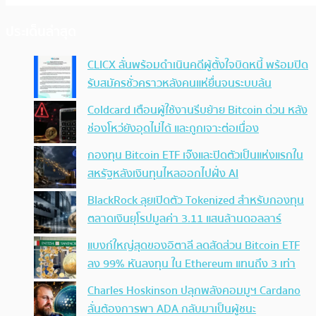
ประเด็นล่าสุด
CLICX ลั่นพร้อมดำเนินคดีผู้ตั้งใจบิดหนี้ พร้อมปิด
รับสมัครชั่วคราวหลังคนแห่ยื่นจนระบบล้น
Coldcard เตือนผู้ใช้งานรีบย้าย Bitcoin ด่วน หลัง
ช่องโหว่ยังอุดไม่ได้ และถูกเจาะต่อเนื่อง
กองทุน Bitcoin ETF เจ๊งและปิดตัวเป็นแห่งแรกใน
สหรัฐหลังเงินทุนไหลออกไปฝั่ง AI
BlackRock ลุยเปิดตัว Tokenized สำหรับกองทุน
ตลาดเงินยุโรปมูลค่า 3.11 แสนล้านดอลลาร์
แบงก์ใหญ่สุดของอิตาลี ลดสัดส่วน Bitcoin ETF
ลง 99% หันลงทุน ใน Ethereum แทนถึง 3 เท่า
Charles Hoskinson ปลุกพลังคอมมูฯ Cardano
ลั่นต้องการพา ADA กลับมาเป็นผู้ชนะ