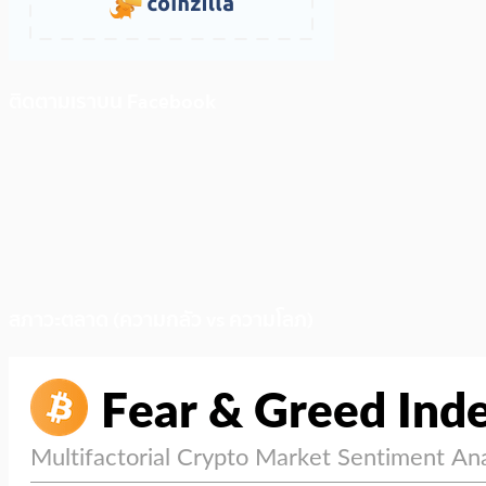
ติดตามเราบน Facebook
สภาวะตลาด (ความกลัว vs ความโลภ)