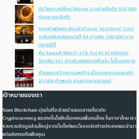
นักวิเคราะห์เตือน Bitcoin อาจร่วงลึกถึง $35,000
ก่อนการกลับตัว
ทองคำพุ่งแรง ย้อนคำทำนาย “หมอปลาย” ราคา
จะเริ่มขยับหลังกลางปี 69 อาจแตะ 100,000 บาท
ปลายปีนี้
หุ้น SpaceX พุ่งกว่า 15% ทะลุ $130 หลังปลด
ล็อกหุ้น 911 ล้านหุ้นแต่ตลาดเชื่อมั่น ไม่โดนเทขาย
ตัวเลขการจ้างงานสหรัฐฯ เดือนกรกฎาคมหดตัว
23,000 ตำแหน่ง สวนทางคาดการณ์
เป้าหมายของเรา
Siam Blockchain มุ่งมั่นที่จะช่วยนำเสนอสารเกี่ยวกับ
Cryptocurrency และเทคโนโลยีบล็อกเชนเพื่อคนไทย ในภาษาไทย เรา
รวบรวมข้อมูลส่วนใหญ่จากเว็บไซต์และเว็บบอร์ดต่างประเทศและนำมา
แปลส่งตรงถึงฟีดคุณ