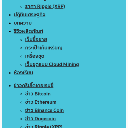
ราคา Ripple (XRP)
ปฏิทินเศรษฐกิจ
บทความ
รีวิวผลิตภัณฑ์
เว็บซื้อขาย
กระเป๋าเก็บเหรียญ
เครื่องขุด
เว็บขุดแบบ Cloud Mining
ห้องเรียน
ข่าวคริปโตเคอเรนซี่
ข่าว Bitcoin
ข่าว Ethereum
ข่าว Binance Coin
ข่าว Dogecoin
ข่าว Ripple (XRP)