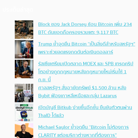
ประเด็นล่าสุด
Block ของ Jack Dorsey ช้อน Bitcoin เพิ่ม 234
BTC ดันยอดถือครองรวมแตะ 9,117 BTC
Trump ย้ำจุดยืน Bitcoin “เป็นสิ่งดีสำหรับสหรัฐฯ”
เพราะช่วยลดแรงกดดันต่อเงินดอลลาร์
รัสเซียเตรียมเปิดตลาด MOEX และ SPB เทรดคริป
โตอย่างถูกกฎหมายหลังกฎหมายใหม่เริ่มใช้ 1
ก.ย. นี้
ศาลสหรัฐฯ สั่งอายัดทรัพย์ $1,500 ล้าน หลัง
Bybit ฟ้องเกาหลีเหนือและกลุ่ม Lazarus
เปิดบัญชี Bitkub ง่ายขึ้นอีกขั้น ยืนยันตัวตนผ่าน
ThaID ได้แล้ว
Michael Saylor ย้ำจุดยืน “Bitcoin ไม่ต้องการ
CLARITY แต่อเมริกาต่างหากที่ต้องการ”