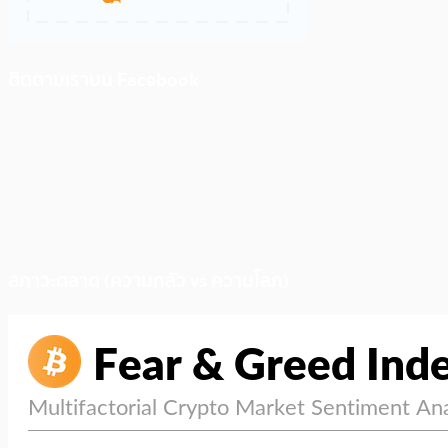
ติดตามเราบน Facebook
สภาวะตลาด (ความกลัว vs ความโลภ)