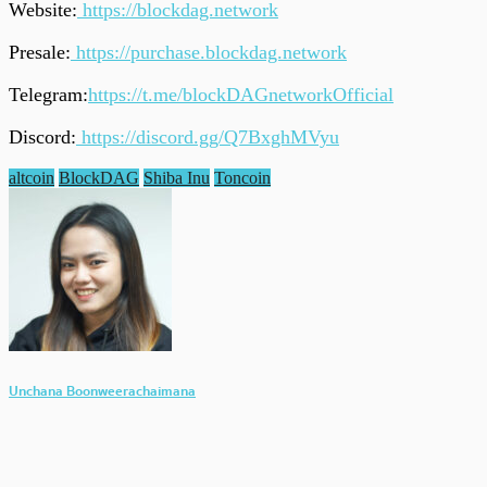
Website:
https://blockdag.network
Presale:
https://purchase.blockdag.network
Telegram:
https://t.me/blockDAGnetworkOfficial
Discord:
https://discord.gg/Q7BxghMVyu
altcoin
BlockDAG
Shiba Inu
Toncoin
Unchana Boonweerachaimana