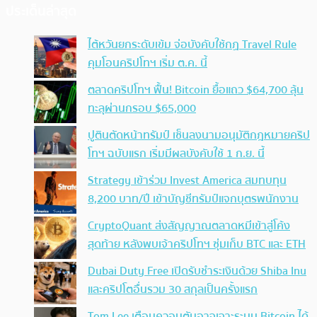
ประเด็นล่าสุด
ไต้หวันยกระดับเข้ม จ่อบังคับใช้กฏ Travel Rule
คุมโอนคริปโทฯ เริ่ม ต.ค. นี้
ตลาดคริปโทฯ ฟื้น! Bitcoin ยื้อแถว $64,700 ลุ้น
ทะลุผ่านกรอบ $65,000
ปูตินตัดหน้าทรัมป์ เซ็นลงนามอนุมัติกฎหมายคริป
โทฯ ฉบับแรก เริ่มมีผลบังคับใช้ 1 ก.ย. นี้
Strategy เข้าร่วม Invest America สมทบทุน
8,200 บาท/ปี เข้าบัญชีทรัมป์แจกบุตรพนักงาน
CryptoQuant ส่งสัญญาณตลาดหมีเข้าสู่โค้ง
สุดท้าย หลังพบเจ้าคริปโทฯ ซุ่มเก็บ BTC และ ETH
Dubai Duty Free เปิดรับชำระเงินด้วย Shiba Inu
และคริปโตอื่นรวม 30 สกุลเป็นครั้งแรก
Tom Lee เตือนควอนตัมอาจเจาะระบบ Bitcoin ได้