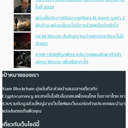
ในปี 2028
ผู้ก่อตั้งประกาศปิดฉากเหรียญ AI Agent มูลค่า 2
พันล้าน พร้อมลั่นจะไม่มีการช่วยเหลืออีกต่อไป
กราฟ Bitcoin ส่งสัญญาณว่าตลาดกระทิงจะไม่มี
อีกแล้ว
ชายชาวมิสซูรีถูกฟ้อง หลังวางแผนลักพาตัวนัก
ลงทุน Bitcoin เพื่อเรียกค่าไถ่
เป้าหมายของเรา
Siam Blockchain มุ่งมั่นที่จะช่วยนำเสนอสารเกี่ยวกับ
Cryptocurrency และเทคโนโลยีบล็อกเชนเพื่อคนไทย ในภาษาไทย เรา
รวบรวมข้อมูลส่วนใหญ่จากเว็บไซต์และเว็บบอร์ดต่างประเทศและนำมา
แปลส่งตรงถึงฟีดคุณ
เกี่ยวกับเว็บไซต์นี้