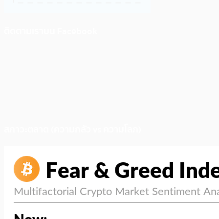
ติดตามเราบน Facebook
สภาวะตลาด (ความกลัว vs ความโลภ)