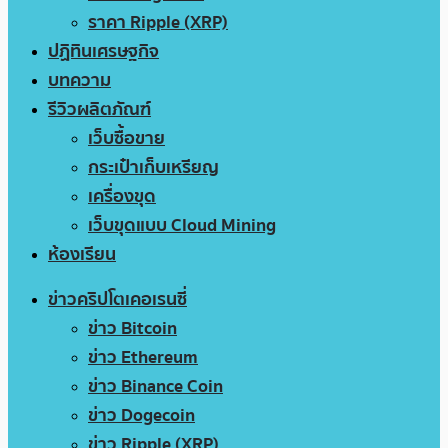
ราคา Ripple (XRP)
ปฏิทินเศรษฐกิจ
บทความ
รีวิวผลิตภัณฑ์
เว็บซื้อขาย
กระเป๋าเก็บเหรียญ
เครื่องขุด
เว็บขุดแบบ Cloud Mining
ห้องเรียน
ข่าวคริปโตเคอเรนซี่
ข่าว Bitcoin
ข่าว Ethereum
ข่าว Binance Coin
ข่าว Dogecoin
ข่าว Ripple (XRP)