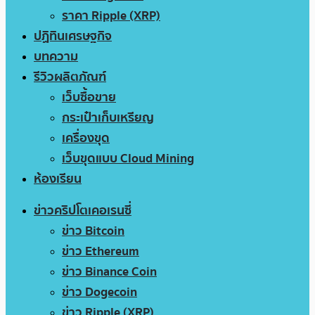
ราคา Ripple (XRP)
ปฏิทินเศรษฐกิจ
บทความ
รีวิวผลิตภัณฑ์
เว็บซื้อขาย
กระเป๋าเก็บเหรียญ
เครื่องขุด
เว็บขุดแบบ Cloud Mining
ห้องเรียน
ข่าวคริปโตเคอเรนซี่
ข่าว Bitcoin
ข่าว Ethereum
ข่าว Binance Coin
ข่าว Dogecoin
ข่าว Ripple (XRP)