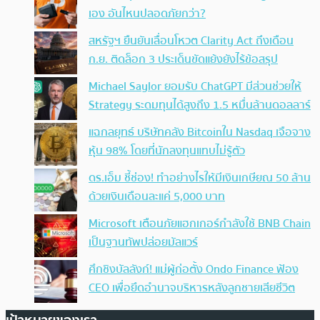
เอง อันไหนปลอดภัยกว่า?
สหรัฐฯ ยืนยันเลื่อนโหวต Clarity Act ถึงเดือน
ก.ย. ติดล็อก 3 ประเด็นขัดแย้งยังไร้ข้อสรุป
Michael Saylor ยอมรับ ChatGPT มีส่วนช่วยให้
Strategy ระดมทุนได้สูงถึง 1.5 หมื่นล้านดอลลาร์
แฉกลยุทธ์ บริษัทคลัง Bitcoinใน Nasdaq เจือจาง
หุ้น 98% โดยที่นักลงทุนแทบไม่รู้ตัว
ดร.เอ็ม ชี้ช่อง! ทำอย่างไรให้มีเงินเกษียณ 50 ล้าน
ด้วยเงินเดือนละแค่ 5,000 บาท
Microsoft เตือนภัยแฮกเกอร์กำลังใช้ BNB Chain
เป็นฐานทัพปล่อยมัลแวร์
ศึกชิงบัลลังก์! แม่ผู้ก่อตั้ง Ondo Finance ฟ้อง
CEO เพื่อยึดอำนาจบริหารหลังลูกชายเสียชีวิต