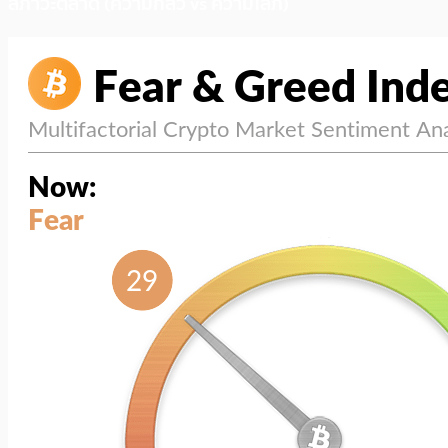
สภาวะตลาด (ความกลัว vs ความโลภ)