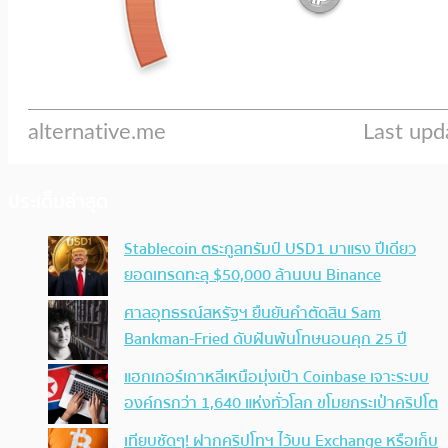
ประเด็นล่าสุด
Stablecoin ตระกูลทรัมป์ USD1 มาแรง ปีเดียว
ยอดเทรดทะลุ $50,000 ล้านบน Binance
ศาลอุทธรณ์สหรัฐฯ ยืนยันคำตัดสิน Sam
Bankman-Fried ดับฝันพ้นโทษนอนคุก 25 ปี
แฮกเกอร์เกาหลีเหนือมุ่งเป้า Coinbase เจาะระบบ
องค์กรกว่า 1,640 แห่งทั่วโลก ขโมยกระเป๋าคริปโต
เทียบชัดๆ! ฝากคริปโทฯ ไว้บน Exchange หรือเก็บ