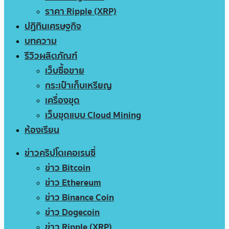
ราคา Ripple (XRP)
ปฏิทินเศรษฐกิจ
บทความ
รีวิวผลิตภัณฑ์
เว็บซื้อขาย
กระเป๋าเก็บเหรียญ
เครื่องขุด
เว็บขุดแบบ Cloud Mining
ห้องเรียน
ข่าวคริปโตเคอเรนซี่
ข่าว Bitcoin
ข่าว Ethereum
ข่าว Binance Coin
ข่าว Dogecoin
ข่าว Ripple (XRP)