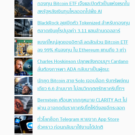
กองทุน Bitcoin ETF เจ๊งและปิดตัวเป็นแห่งแรกใน
สหรัฐหลังเงินทุนไหลออกไปฝั่ง AI
BlackRock ลุยเปิดตัว Tokenized สำหรับกองทุน
ตลาดเงินยุโรปมูลค่า 3.11 แสนล้านดอลลาร์
แบงก์ใหญ่สุดของอิตาลี ลดสัดส่วน Bitcoin ETF
ลง 99% หันลงทุน ใน Ethereum แทนถึง 3 เท่า
Charles Hoskinson ปลุกพลังคอมมูฯ Cardano
ลั่นต้องการพา ADA กลับมาเป็นผู้ชนะ
นักขุด Bitcoin สาย Solo เจอบล็อก รับทรัพย์คน
เดียว 6.6 ล้านบาท ไม่สนวิกฤตศรัทธาคริปโทฯ
Bernstein เตือนหากกฎหมาย CLARITY Act ไม่
ผ่าน อาจกดดันราคาคริปโตให้ดิ่งลงอีกระลอก
ทั่วโลกช็อก Telegram หายจาก App Store
ชั่วคราว ก่อนกลับมาใช้งานได้ปกติ