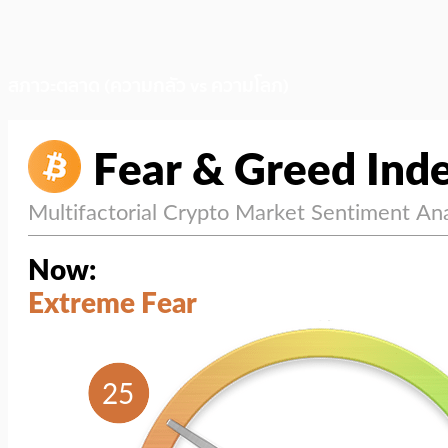
สภาวะตลาด (ความกลัว vs ความโลภ)