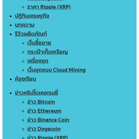
ราคา Ripple (XRP)
ปฏิทินเศรษฐกิจ
บทความ
รีวิวผลิตภัณฑ์
เว็บซื้อขาย
กระเป๋าเก็บเหรียญ
เครื่องขุด
เว็บขุดแบบ Cloud Mining
ห้องเรียน
ข่าวคริปโตเคอเรนซี่
ข่าว Bitcoin
ข่าว Ethereum
ข่าว Binance Coin
ข่าว Dogecoin
ข่าว Ripple (XRP)