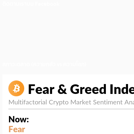
ติดตามเราบน Facebook
สภาวะตลาด (ความกลัว vs ความโลภ)