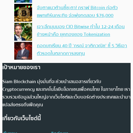
จับตาแนวต้านชี้ชะตา! กราฟ Bitcoin ก่อตัว
แพทเทิร์นกระทิง จ่อพุ่งทดสอบ $76,000
เจาะลึกมุมมอง CIO Bitwise ทำไม 12-24 เดือน
ข้างหน้าคือ ยุคทองของ Tokenization
ถอดบทเรียน 40 ปี ‘กรณ์ จาติกวณิช’ ชี้ 5 วิธีเอา
ตัวรอดในตลาดการลงทุน
เป้าหมายของเรา
Siam Blockchain มุ่งมั่นที่จะช่วยนำเสนอสารเกี่ยวกับ
Cryptocurrency และเทคโนโลยีบล็อกเชนเพื่อคนไทย ในภาษาไทย เรา
รวบรวมข้อมูลส่วนใหญ่จากเว็บไซต์และเว็บบอร์ดต่างประเทศและนำมา
แปลส่งตรงถึงฟีดคุณ
เกี่ยวกับเว็บไซต์นี้