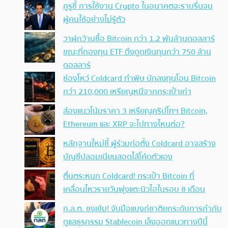
กูรูชี้ การใช้งาน Crypto ในอนาคตจะราบรื่นจน
ผู้คนใช้อย่างไม่รู้ตัว
วาฬกว้านซื้อ Bitcoin กว่า 1.2 พันล้านดอลลาร์
ขณะที่กองทุน ETF ดึงดูดเงินทุนกว่า 750 ล้าน
ดอลลาร์
ช่องโหว่ Coldcard ทำพิษ นักลงทุนโอน Bitcoin
กว่า 210,000 เหรียญหนีจากกระเป๋าเก่า
ส่องแนวโน้มราคา 3 เหรียญคริปโทฯ Bitcoin,
Ethereum และ XRP จะไปทางไหนต่อ?
หลักฐานใหม่ชี้ ผู้ร่วมก่อตั้ง Coldcard อาจสร้าง
บัญชีปลอมเนียนสอดไส้โค้ดตัวเอง
ตื่นตระหนก Coldcard! กระเป๋า Bitcoin ที่
เคลื่อนไหวรายวันพุ่งแตะนิวไฮในรอบ 8 เดือน
ก.ล.ต. ชงเข้ม! จับมือแบงก์ชาติยกระดับการกำกับ
ดูแลธุรกรรม Stablecoin เล็งออกแนวทางปีนี้