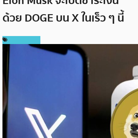
Elon Musk จะเปิดชำระเงิน
ด้วย DOGE บน X ในเร็ว ๆ นี้
ข่าว Dogecoin