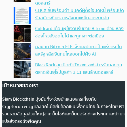
ดอลลาร์
CLICX ลั่นพร้อมดำเนินคดีผู้ตั้งใจบิดหนี้ พร้อมปิด
รับสมัครชั่วคราวหลังคนแห่ยื่นจนระบบล้น
Coldcard เตือนผู้ใช้งานรีบย้าย Bitcoin ด่วน หลัง
ช่องโหว่ยังอุดไม่ได้ และถูกเจาะต่อเนื่อง
กองทุน Bitcoin ETF เจ๊งและปิดตัวเป็นแห่งแรกใน
สหรัฐหลังเงินทุนไหลออกไปฝั่ง AI
BlackRock ลุยเปิดตัว Tokenized สำหรับกองทุน
ตลาดเงินยุโรปมูลค่า 3.11 แสนล้านดอลลาร์
เป้าหมายของเรา
Siam Blockchain มุ่งมั่นที่จะช่วยนำเสนอสารเกี่ยวกับ
Cryptocurrency และเทคโนโลยีบล็อกเชนเพื่อคนไทย ในภาษาไทย เรา
รวบรวมข้อมูลส่วนใหญ่จากเว็บไซต์และเว็บบอร์ดต่างประเทศและนำมา
แปลส่งตรงถึงฟีดคุณ