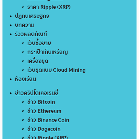
ราคา Ripple (XRP)
ปฏิทินเศรษฐกิจ
บทความ
รีวิวผลิตภัณฑ์
เว็บซื้อขาย
กระเป๋าเก็บเหรียญ
เครื่องขุด
เว็บขุดแบบ Cloud Mining
ห้องเรียน
ข่าวคริปโตเคอเรนซี่
ข่าว Bitcoin
ข่าว Ethereum
ข่าว Binance Coin
ข่าว Dogecoin
ข่าว Ripple (XRP)