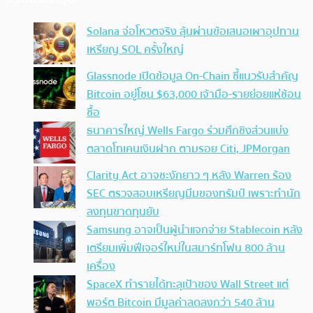
Solana จ่อโหวตจริง ลุ้นผ่านข้อเสนอเผาอุปทาน
เหรียญ SOL ครั้งใหญ่
Glassnode เปิดข้อมูล On-Chain ชี้แนวรับสำคัญ
Bitcoin อยู่โซน $63,000 เจ้ามือ-รายย่อยแห่ช้อน
ซื้อ
ธนาคารใหญ่ Wells Fargo ร่วมศึกชิงส่วนแบ่ง
ตลาดโทเคนเงินฝาก ตามรอย Citi, JPMorgan
Clarity Act อาจชะงักยาว ๆ หลัง Warren ร้อง
SEC ตรวจสอบเหรียญมีมของทรัมป์ เพราะทำนัก
ลงทุนขาดทุนยับ
Samsung อาจเป็นผู้นำแจกจ่าย Stablecoin หลัง
เตรียมเพิ่มฟีเจอร์ใหม่ในสมาร์ทโฟน 800 ล้าน
เครื่อง
SpaceX ทำรายได้ทะลุเป้าของ Wall Street แต่
พอร์ต Bitcoin มีมูลค่าลดลงกว่า 540 ล้าน