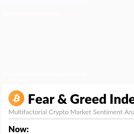
ติดตามเราบน Facebook
สภาวะตลาด (ความกลัว vs ความโลภ)