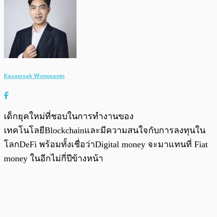
Kasamsak Wongsanin
เด็กยุคใหม่ที่ชอบในการทำงานของ
เทคโนโลยีBlockchainและมีความสนใจกับการลงทุนใน
โลกDeFi พร้อมทั้งเชื่อว่าDigital money จะมาแทนที่ Fiat
money ในอีกไม่กี่ปีข้างหน้า