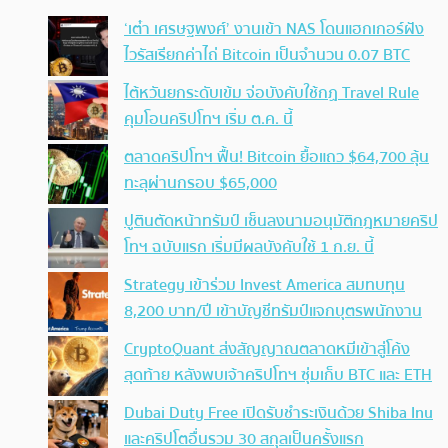
‘เต๋า เศรษฐพงศ์’ งานเข้า NAS โดนแฮกเกอร์ฝัง
ไวรัสเรียกค่าไถ่ Bitcoin เป็นจำนวน 0.07 BTC
ไต้หวันยกระดับเข้ม จ่อบังคับใช้กฏ Travel Rule
คุมโอนคริปโทฯ เริ่ม ต.ค. นี้
ตลาดคริปโทฯ ฟื้น! Bitcoin ยื้อแถว $64,700 ลุ้น
ทะลุผ่านกรอบ $65,000
ปูตินตัดหน้าทรัมป์ เซ็นลงนามอนุมัติกฎหมายคริป
โทฯ ฉบับแรก เริ่มมีผลบังคับใช้ 1 ก.ย. นี้
Strategy เข้าร่วม Invest America สมทบทุน
8,200 บาท/ปี เข้าบัญชีทรัมป์แจกบุตรพนักงาน
CryptoQuant ส่งสัญญาณตลาดหมีเข้าสู่โค้ง
สุดท้าย หลังพบเจ้าคริปโทฯ ซุ่มเก็บ BTC และ ETH
Dubai Duty Free เปิดรับชำระเงินด้วย Shiba Inu
และคริปโตอื่นรวม 30 สกุลเป็นครั้งแรก