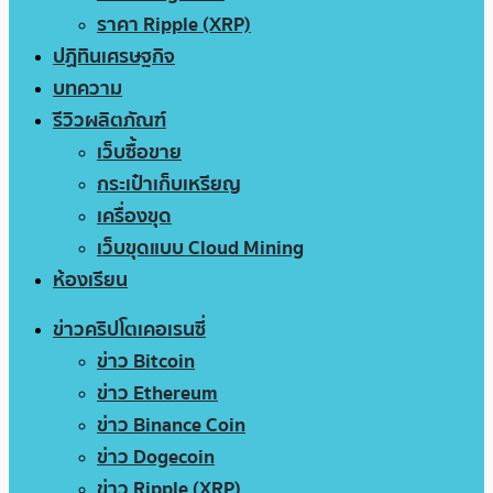
ราคา Ripple (XRP)
ปฏิทินเศรษฐกิจ
บทความ
รีวิวผลิตภัณฑ์
เว็บซื้อขาย
กระเป๋าเก็บเหรียญ
เครื่องขุด
เว็บขุดแบบ Cloud Mining
ห้องเรียน
ข่าวคริปโตเคอเรนซี่
ข่าว Bitcoin
ข่าว Ethereum
ข่าว Binance Coin
ข่าว Dogecoin
ข่าว Ripple (XRP)