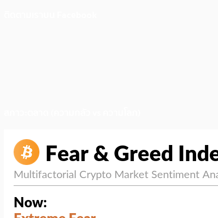
ติดตามเราบน Facebook
สภาวะตลาด (ความกลัว vs ความโลภ)