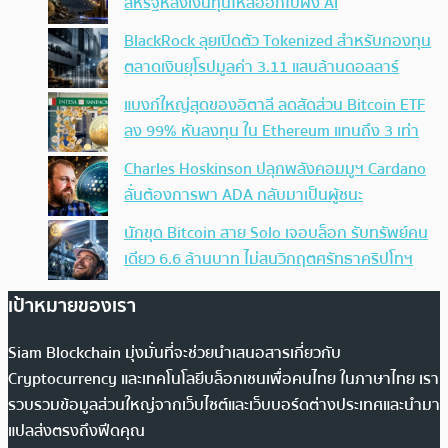
สหรัฐหลังเงินทุนไหลออกไปฝั่ง AI
BlackRock ลุยเปิดตัว Tokenized สำหรับกองทุน
ตลาดเงินยุโรปมูลค่า 3.11 แสนล้านดอลลาร์
แบงก์ใหญ่สุดของอิตาลี ลดสัดส่วน Bitcoin ETF
ลง 99% หันลงทุน ใน Ethereum แทนถึง 3 เท่า
Charles Hoskinson ปลุกพลังคอมมูฯ Cardano
ลั่นต้องการพา ADA กลับมาเป็นผู้ชนะ
นักขุด Bitcoin สาย Solo เจอบล็อก รับทรัพย์คน
เดียว 6.6 ล้านบาท ไม่สนวิกฤตศรัทธาคริปโทฯ
เป้าหมายของเรา
Siam Blockchain มุ่งมั่นที่จะช่วยนำเสนอสารเกี่ยวกับ
Cryptocurrency และเทคโนโลยีบล็อกเชนเพื่อคนไทย ในภาษาไทย เรา
รวบรวมข้อมูลส่วนใหญ่จากเว็บไซต์และเว็บบอร์ดต่างประเทศและนำมา
แปลส่งตรงถึงฟีดคุณ