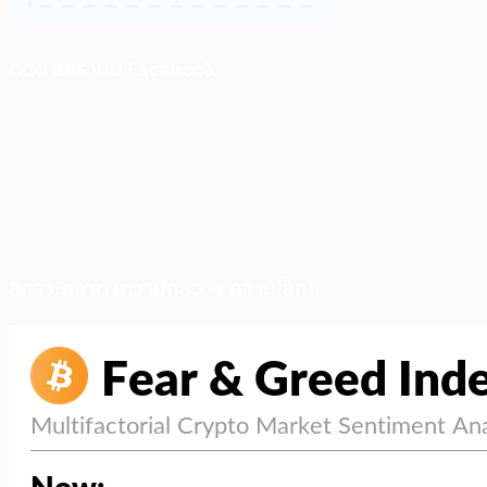
ติดตามเราบน Facebook
สภาวะตลาด (ความกลัว vs ความโลภ)