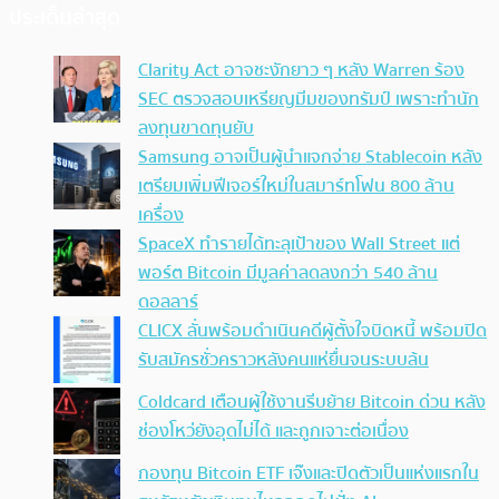
ประเด็นล่าสุด
Clarity Act อาจชะงักยาว ๆ หลัง Warren ร้อง
SEC ตรวจสอบเหรียญมีมของทรัมป์ เพราะทำนัก
ลงทุนขาดทุนยับ
Samsung อาจเป็นผู้นำแจกจ่าย Stablecoin หลัง
เตรียมเพิ่มฟีเจอร์ใหม่ในสมาร์ทโฟน 800 ล้าน
เครื่อง
SpaceX ทำรายได้ทะลุเป้าของ Wall Street แต่
พอร์ต Bitcoin มีมูลค่าลดลงกว่า 540 ล้าน
ดอลลาร์
CLICX ลั่นพร้อมดำเนินคดีผู้ตั้งใจบิดหนี้ พร้อมปิด
รับสมัครชั่วคราวหลังคนแห่ยื่นจนระบบล้น
Coldcard เตือนผู้ใช้งานรีบย้าย Bitcoin ด่วน หลัง
ช่องโหว่ยังอุดไม่ได้ และถูกเจาะต่อเนื่อง
กองทุน Bitcoin ETF เจ๊งและปิดตัวเป็นแห่งแรกใน