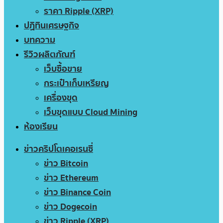
ราคา Ripple (XRP)
ปฏิทินเศรษฐกิจ
บทความ
รีวิวผลิตภัณฑ์
เว็บซื้อขาย
กระเป๋าเก็บเหรียญ
เครื่องขุด
เว็บขุดแบบ Cloud Mining
ห้องเรียน
ข่าวคริปโตเคอเรนซี่
ข่าว Bitcoin
ข่าว Ethereum
ข่าว Binance Coin
ข่าว Dogecoin
ข่าว Ripple (XRP)