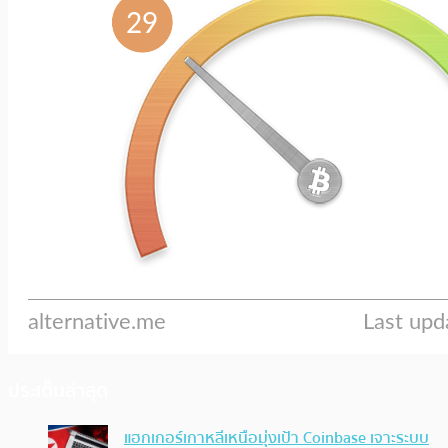
ประเด็นล่าสุด
แฮกเกอร์เกาหลีเหนือมุ่งเป้า Coinbase เจาะระบบ