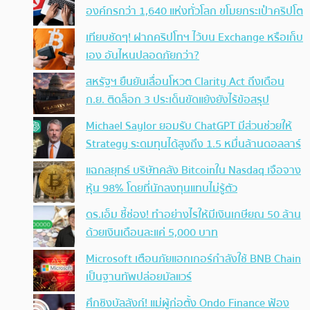
องค์กรกว่า 1,640 แห่งทั่วโลก ขโมยกระเป๋าคริปโต
เทียบชัดๆ! ฝากคริปโทฯ ไว้บน Exchange หรือเก็บ
เอง อันไหนปลอดภัยกว่า?
สหรัฐฯ ยืนยันเลื่อนโหวต Clarity Act ถึงเดือน
ก.ย. ติดล็อก 3 ประเด็นขัดแย้งยังไร้ข้อสรุป
Michael Saylor ยอมรับ ChatGPT มีส่วนช่วยให้
Strategy ระดมทุนได้สูงถึง 1.5 หมื่นล้านดอลลาร์
แฉกลยุทธ์ บริษัทคลัง Bitcoinใน Nasdaq เจือจาง
หุ้น 98% โดยที่นักลงทุนแทบไม่รู้ตัว
ดร.เอ็ม ชี้ช่อง! ทำอย่างไรให้มีเงินเกษียณ 50 ล้าน
ด้วยเงินเดือนละแค่ 5,000 บาท
Microsoft เตือนภัยแฮกเกอร์กำลังใช้ BNB Chain
เป็นฐานทัพปล่อยมัลแวร์
ศึกชิงบัลลังก์! แม่ผู้ก่อตั้ง Ondo Finance ฟ้อง