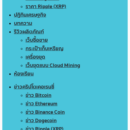
ราคา Ripple (XRP)
ปฏิทินเศรษฐกิจ
บทความ
รีวิวผลิตภัณฑ์
เว็บซื้อขาย
กระเป๋าเก็บเหรียญ
เครื่องขุด
เว็บขุดแบบ Cloud Mining
ห้องเรียน
ข่าวคริปโตเคอเรนซี่
ข่าว Bitcoin
ข่าว Ethereum
ข่าว Binance Coin
ข่าว Dogecoin
ข่าว Ripple (XRP)