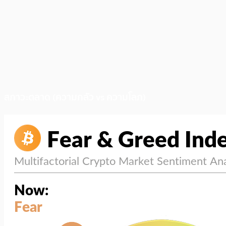
สภาวะตลาด (ความกลัว vs ความโลภ)