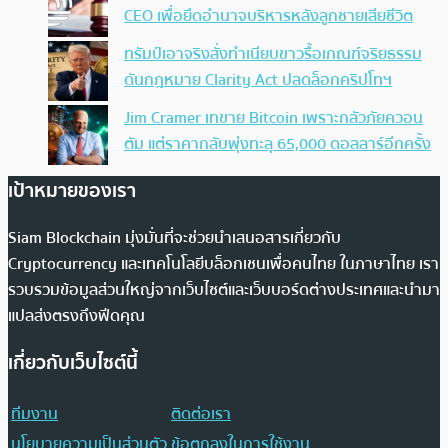
CEO เพื่อยึดอำนาจบริหารหลังลูกชายเสียชีวิต
ทรัมป์เอาจริง สั่งทำเนียบขาวรื้อเกณฑ์จริยธรรม
ดันกฎหมาย Clarity Act ปลดล็อกคริปโทฯ
Jim Cramer เทขาย Bitcoin เพราะกลัวภัยควอน
ตัม แต่ราคากลับพุ่งทะลุ 65,000 ดอลลาร์อีกครั้ง
เป้าหมายของเรา
Siam Blockchain มุ่งมั่นที่จะช่วยนำเสนอสารเกี่ยวกับ
Cryptocurrency และเทคโนโลยีบล็อกเชนเพื่อคนไทย ในภาษาไทย เรา
รวบรวมข้อมูลส่วนใหญ่จากเว็บไซต์และเว็บบอร์ดต่างประเทศและนำมา
แปลส่งตรงถึงฟีดคุณ
เกี่ยวกับเว็บไซต์นี้
ทีมงาน
ติดต่อเรา
นโยบายความเป็นส่วนตัว
ข้อตกลงในการใช้งาน