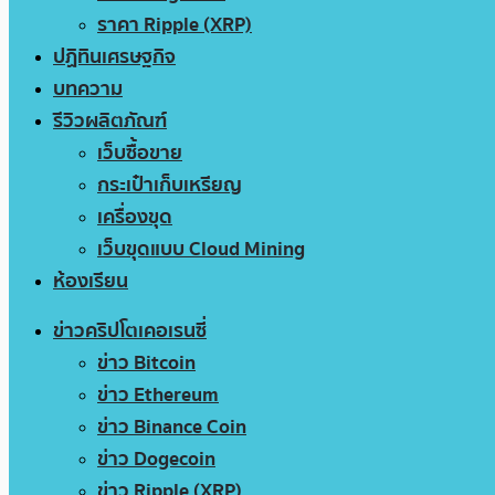
ราคา Ripple (XRP)
ปฏิทินเศรษฐกิจ
บทความ
รีวิวผลิตภัณฑ์
เว็บซื้อขาย
กระเป๋าเก็บเหรียญ
เครื่องขุด
เว็บขุดแบบ Cloud Mining
ห้องเรียน
ข่าวคริปโตเคอเรนซี่
ข่าว Bitcoin
ข่าว Ethereum
ข่าว Binance Coin
ข่าว Dogecoin
ข่าว Ripple (XRP)