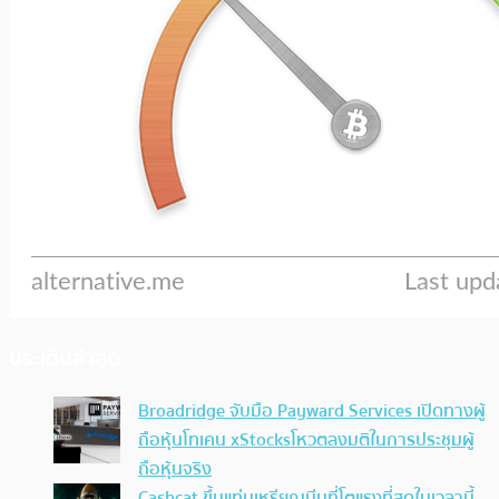
ประเด็นล่าสุด
Broadridge จับมือ Payward Services เปิดทางผู้
ถือหุ้นโทเคน xStocksโหวตลงมติในการประชุมผู้
ถือหุ้นจริง
Cashcat ขึ้นแท่นเหรียญมีมที่โตแรงที่สุดในเวลานี้