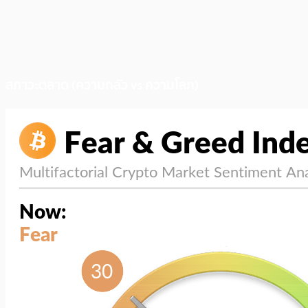
สภาวะตลาด (ความกลัว vs ความโลภ)