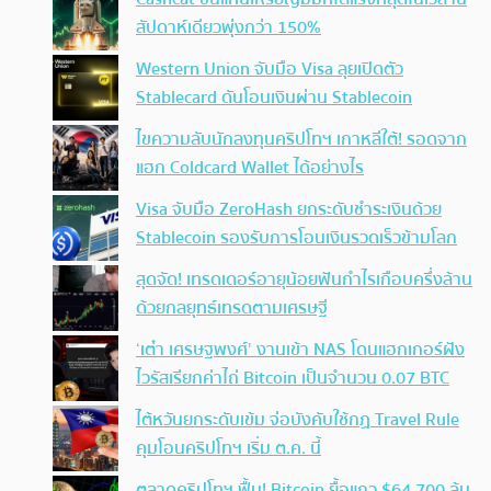
สัปดาห์เดียวพุ่งกว่า 150%
Western Union จับมือ Visa ลุยเปิดตัว
Stablecard ดันโอนเงินผ่าน Stablecoin
ไขความลับนักลงทุนคริปโทฯ เกาหลีใต้! รอดจาก
แฮก Coldcard Wallet ได้อย่างไร
Visa จับมือ ZeroHash ยกระดับชำระเงินด้วย
Stablecoin รองรับการโอนเงินรวดเร็วข้ามโลก
สุดจัด! เทรดเดอร์อายุน้อยฟันกำไรเกือบครึ่งล้าน
ด้วยกลยุทธ์เทรดตามเศรษฐี
‘เต๋า เศรษฐพงศ์’ งานเข้า NAS โดนแฮกเกอร์ฝัง
ไวรัสเรียกค่าไถ่ Bitcoin เป็นจำนวน 0.07 BTC
ไต้หวันยกระดับเข้ม จ่อบังคับใช้กฏ Travel Rule
คุมโอนคริปโทฯ เริ่ม ต.ค. นี้
ตลาดคริปโทฯ ฟื้น! Bitcoin ยื้อแถว $64,700 ลุ้น