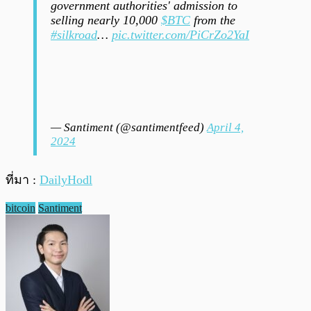
government authorities' admission to
selling nearly 10,000
$BTC
from the
#silkroad
…
pic.twitter.com/PiCrZo2YaI
— Santiment (@santimentfeed)
April 4,
2024
ที่มา :
DailyHodl
bitcoin
Santiment