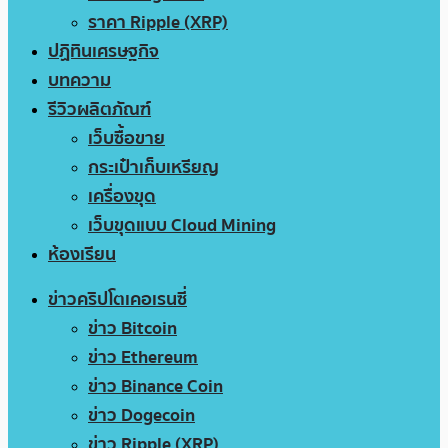
ราคา Ripple (XRP)
ปฏิทินเศรษฐกิจ
บทความ
รีวิวผลิตภัณฑ์
เว็บซื้อขาย
กระเป๋าเก็บเหรียญ
เครื่องขุด
เว็บขุดแบบ Cloud Mining
ห้องเรียน
ข่าวคริปโตเคอเรนซี่
ข่าว Bitcoin
ข่าว Ethereum
ข่าว Binance Coin
ข่าว Dogecoin
ข่าว Ripple (XRP)