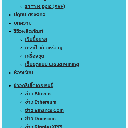
ราคา Ripple (XRP)
ปฏิทินเศรษฐกิจ
บทความ
รีวิวผลิตภัณฑ์
เว็บซื้อขาย
กระเป๋าเก็บเหรียญ
เครื่องขุด
เว็บขุดแบบ Cloud Mining
ห้องเรียน
ข่าวคริปโตเคอเรนซี่
ข่าว Bitcoin
ข่าว Ethereum
ข่าว Binance Coin
ข่าว Dogecoin
ข่าว Ripple (XRP)