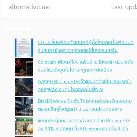
ประเด็นล่าสุด
CLICX ลั่นพร้อมดำเนินคดีผู้ตั้งใจบิดหนี้ พร้อมปิด
รับสมัครชั่วคราวหลังคนแห่ยื่นจนระบบล้น
Coldcard เตือนผู้ใช้งานรีบย้าย Bitcoin ด่วน หลัง
ช่องโหว่ยังอุดไม่ได้ และถูกเจาะต่อเนื่อง
กองทุน Bitcoin ETF เจ๊งและปิดตัวเป็นแห่งแรกใน
สหรัฐหลังเงินทุนไหลออกไปฝั่ง AI
BlackRock ลุยเปิดตัว Tokenized สำหรับกองทุน
ตลาดเงินยุโรปมูลค่า 3.11 แสนล้านดอลลาร์
แบงก์ใหญ่สุดของอิตาลี ลดสัดส่วน Bitcoin ETF
ลง 99% หันลงทุน ใน Ethereum แทนถึง 3 เท่า