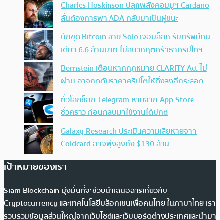
Charles Hoskinson ปลุกพลังคอมมูฯ Cardano
ลั่นต้องการพา ADA กลับมาเป็นผู้ชนะ
นักขุด Bitcoin สาย Solo เจอบล็อก รับทรัพย์คน
เดียว 6.6 ล้านบาท ไม่สนวิกฤตศรัทธาคริปโทฯ
Bernstein เตือนหากกฎหมาย CLARITY Act ไม่
ผ่าน อาจกดดันราคาคริปโตให้ดิ่งลงอีกระลอก
ทั่วโลกช็อก Telegram หายจาก App Store
ชั่วคราว ก่อนกลับมาใช้งานได้ปกติ
Galaxy Research ประเมินความเสียหายจาก
Coldcard อาจพุ่งสูงถึง $130 ล้าน
เป้าหมายของเรา
Siam Blockchain มุ่งมั่นที่จะช่วยนำเสนอสารเกี่ยวกับ
Cryptocurrency และเทคโนโลยีบล็อกเชนเพื่อคนไทย ในภาษาไทย เรา
รวบรวมข้อมูลส่วนใหญ่จากเว็บไซต์และเว็บบอร์ดต่างประเทศและนำมา