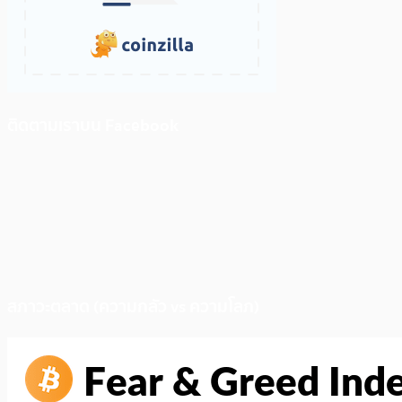
ติดตามเราบน Facebook
สภาวะตลาด (ความกลัว vs ความโลภ)