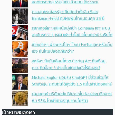
ยอดเทรดทะลุ $50,000 ล้านบน Binance
ศาลอุทธรณ์สหรัฐฯ ยืนยันคำตัดสิน Sam
Bankman-Fried ดับฝันพ้นโทษนอนคุก 25 ปี
แฮกเกอร์เกาหลีเหนือมุ่งเป้า Coinbase เจาะระบบ
องค์กรกว่า 1,640 แห่งทั่วโลก ขโมยกระเป๋าคริปโต
เทียบชัดๆ! ฝากคริปโทฯ ไว้บน Exchange หรือเก็บ
เอง อันไหนปลอดภัยกว่า?
สหรัฐฯ ยืนยันเลื่อนโหวต Clarity Act ถึงเดือน
ก.ย. ติดล็อก 3 ประเด็นขัดแย้งยังไร้ข้อสรุป
Michael Saylor ยอมรับ ChatGPT มีส่วนช่วยให้
Strategy ระดมทุนได้สูงถึง 1.5 หมื่นล้านดอลลาร์
แฉกลยุทธ์ บริษัทคลัง Bitcoinใน Nasdaq เจือจาง
หุ้น 98% โดยที่นักลงทุนแทบไม่รู้ตัว
เป้าหมายของเรา