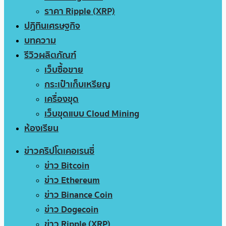
ราคา Ripple (XRP)
ปฏิทินเศรษฐกิจ
บทความ
รีวิวผลิตภัณฑ์
เว็บซื้อขาย
กระเป๋าเก็บเหรียญ
เครื่องขุด
เว็บขุดแบบ Cloud Mining
ห้องเรียน
ข่าวคริปโตเคอเรนซี่
ข่าว Bitcoin
ข่าว Ethereum
ข่าว Binance Coin
ข่าว Dogecoin
ข่าว Ripple (XRP)