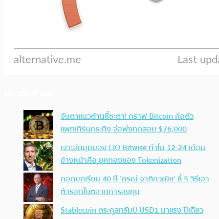
ประเด็นล่าสุด
จับตาแนวต้านชี้ชะตา! กราฟ Bitcoin ก่อตัว
แพทเทิร์นกระทิง จ่อพุ่งทดสอบ $76,000
เจาะลึกมุมมอง CIO Bitwise ทำไม 12-24 เดือน
ข้างหน้าคือ ยุคทองของ Tokenization
ถอดบทเรียน 40 ปี ‘กรณ์ จาติกวณิช’ ชี้ 5 วิธีเอา
ตัวรอดในตลาดการลงทุน
Stablecoin ตระกูลทรัมป์ USD1 มาแรง ปีเดียว