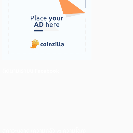
ติดตามเราบน Facebook
สภาวะตลาด (ความกลัว vs ความโลภ)