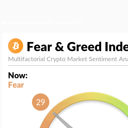
สภาวะตลาด (ความกลัว vs ความโลภ)