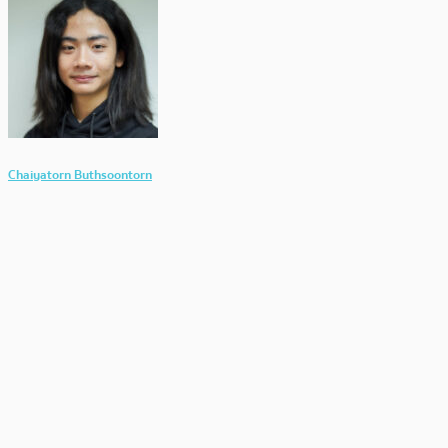
Chaiyatorn Buthsoontorn