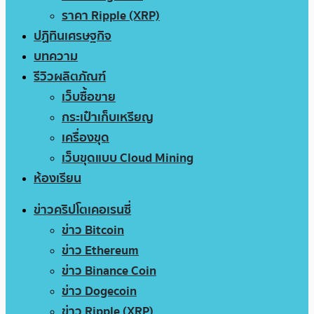
ราคา Ripple (XRP)
ปฏิทินเศรษฐกิจ
บทความ
รีวิวผลิตภัณฑ์
เว็บซื้อขาย
กระเป๋าเก็บเหรียญ
เครื่องขุด
เว็บขุดแบบ Cloud Mining
ห้องเรียน
ข่าวคริปโตเคอเรนซี่
ข่าว Bitcoin
ข่าว Ethereum
ข่าว Binance Coin
ข่าว Dogecoin
ข่าว Ripple (XRP)