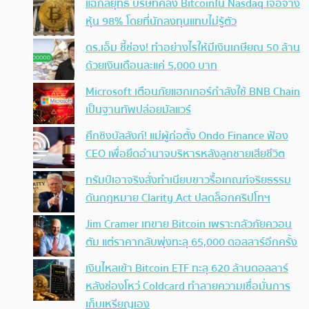
แฉกลยุทธ์ บริษัทคลัง Bitcoinใน Nasdaq เจือจาง
หุ้น 98% โดยที่นักลงทุนแทบไม่รู้ตัว
ดร.เอ็ม ชี้ช่อง! ทำอย่างไรให้มีเงินเกษียณ 50 ล้าน
ด้วยเงินเดือนละแค่ 5,000 บาท
Microsoft เตือนภัยแฮกเกอร์กำลังใช้ BNB Chain
เป็นฐานทัพปล่อยมัลแวร์
ศึกชิงบัลลังก์! แม่ผู้ก่อตั้ง Ondo Finance ฟ้อง
CEO เพื่อยึดอำนาจบริหารหลังลูกชายเสียชีวิต
ทรัมป์เอาจริง สั่งทำเนียบขาวรื้อเกณฑ์จริยธรรม
ดันกฎหมาย Clarity Act ปลดล็อกคริปโทฯ
Jim Cramer เทขาย Bitcoin เพราะกลัวภัยควอน
ตัม แต่ราคากลับพุ่งทะลุ 65,000 ดอลลาร์อีกครั้ง
เงินไหลเข้า Bitcoin ETF ทะลุ 620 ล้านดอลลาร์
หลังช่องโหว่ Coldcard ทำลายความเชื่อมั่นการ
เก็บเหรียญเอง