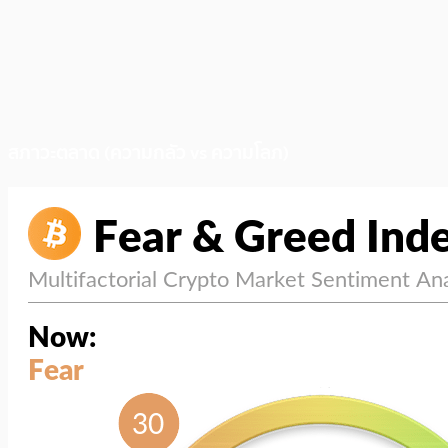
สภาวะตลาด (ความกลัว vs ความโลภ)