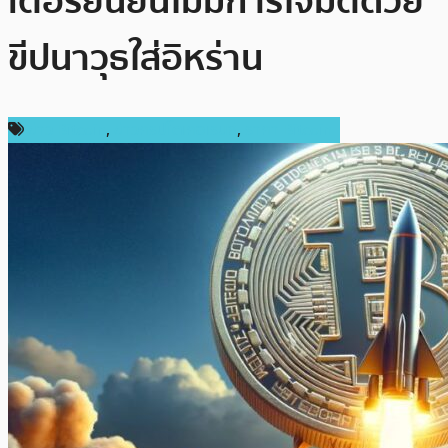
เตอร์ยืนยันไม่มีการโจมตีด้วย
ขีปนาวุธใส่อิหร่าน
ข่าว Bitcoin
,
ข่าวคริปโตเคอเรนซี่
,
ราคา Bitcoin