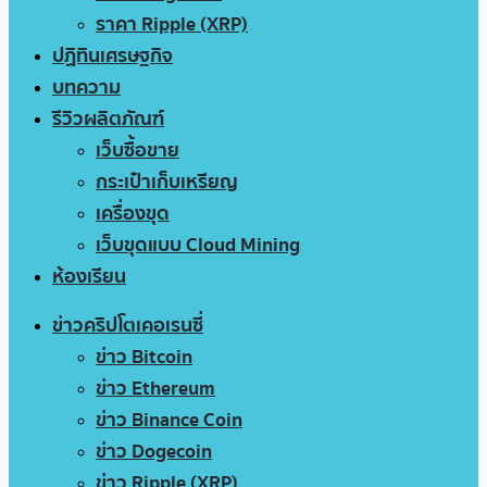
ราคา Ripple (XRP)
ปฏิทินเศรษฐกิจ
บทความ
รีวิวผลิตภัณฑ์
เว็บซื้อขาย
กระเป๋าเก็บเหรียญ
เครื่องขุด
เว็บขุดแบบ Cloud Mining
ห้องเรียน
ข่าวคริปโตเคอเรนซี่
ข่าว Bitcoin
ข่าว Ethereum
ข่าว Binance Coin
ข่าว Dogecoin
ข่าว Ripple (XRP)