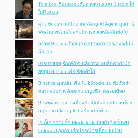
Tom Lee เตือนควอนตัมอาจเจาะระบบ Bitcoin ได้
ในปี 2028
ผู้ก่อตั้งประกาศปิดฉากเหรียญ AI Agent มูลค่า 2
พันล้าน พร้อมลั่นจะไม่มีการช่วยเหลืออีกต่อไป
กราฟ Bitcoin ส่งสัญญาณว่าตลาดกระทิงจะไม่มี
อีกแล้ว
ชายชาวมิสซูรีถูกฟ้อง หลังวางแผนลักพาตัวนัก
ลงทุน Bitcoin เพื่อเรียกค่าไถ่
Binance รุกหนัก เพิ่มหุ้น bStocks 10 ตัวดังเข้า
ตลาดสปอต พร้อมแคมเปญฟรีค่าธรรมเนียม
Bitwise ฟันธง คริปโตจะไม่เป็นไร แม้สัปดาห์นี้ร่าง
กฎหมาย Clarity Act จะโหวตไม่ผ่าน
‘อ.ตั๊ม’ ถอดปลั้ก Blockclock เก็บเข้าตู้ หวั่นพิษ
Coldcard ลุกลามสู่อุปกรณ์คริปโทฯ ในบ้าน