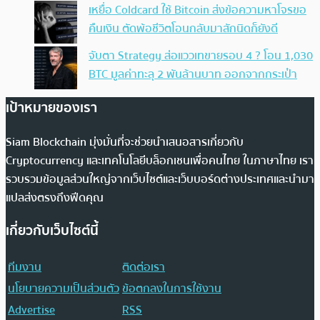
เหยื่อ Coldcard ใช้ Bitcoin ส่งข้อความหาโจรขอ
คืนเงิน ตัดพ้อชีวิตโอนกลับมาสักนิดก็ยังดี
จับตา Strategy ส่อแววเทขายรอบ 4 ? โอน 1,030
BTC มูลค่าทะลุ 2 พันล้านบาท ออกจากกระเป๋า
เป้าหมายของเรา
Siam Blockchain มุ่งมั่นที่จะช่วยนำเสนอสารเกี่ยวกับ
Cryptocurrency และเทคโนโลยีบล็อกเชนเพื่อคนไทย ในภาษาไทย เรา
รวบรวมข้อมูลส่วนใหญ่จากเว็บไซต์และเว็บบอร์ดต่างประเทศและนำมา
แปลส่งตรงถึงฟีดคุณ
เกี่ยวกับเว็บไซต์นี้
ทีมงาน
ติดต่อเรา
นโยบายความเป็นส่วนตัว
ข้อตกลงในการใช้งาน
Advertise
RSS