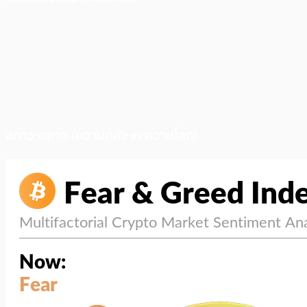
สภาวะตลาด (ความกลัว vs ความโลภ)