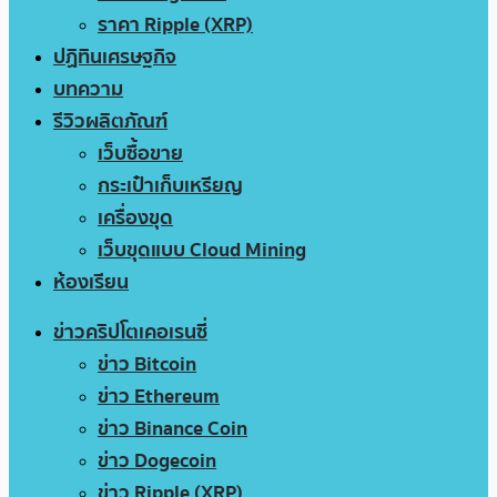
ราคา Ripple (XRP)
ปฏิทินเศรษฐกิจ
บทความ
รีวิวผลิตภัณฑ์
เว็บซื้อขาย
กระเป๋าเก็บเหรียญ
เครื่องขุด
เว็บขุดแบบ Cloud Mining
ห้องเรียน
ข่าวคริปโตเคอเรนซี่
ข่าว Bitcoin
ข่าว Ethereum
ข่าว Binance Coin
ข่าว Dogecoin
ข่าว Ripple (XRP)