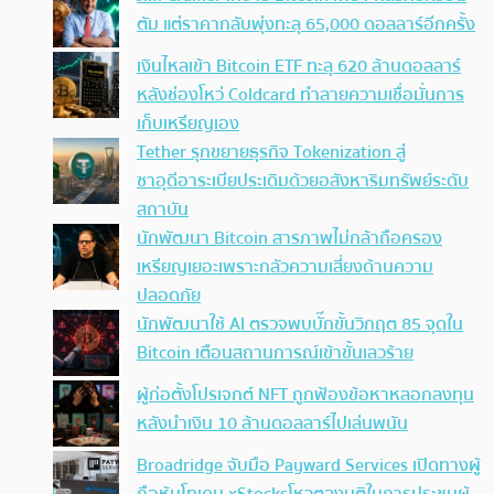
ตัม แต่ราคากลับพุ่งทะลุ 65,000 ดอลลาร์อีกครั้ง
เงินไหลเข้า Bitcoin ETF ทะลุ 620 ล้านดอลลาร์
หลังช่องโหว่ Coldcard ทำลายความเชื่อมั่นการ
เก็บเหรียญเอง
Tether รุกขยายธุรกิจ Tokenization สู่
ซาอุดีอาระเบียประเดิมด้วยอสังหาริมทรัพย์ระดับ
สถาบัน
นักพัฒนา Bitcoin สารภาพไม่กล้าถือครอง
เหรียญเยอะเพราะกลัวความเสี่ยงด้านความ
ปลอดภัย
นักพัฒนาใช้ AI ตรวจพบบั๊กขั้นวิกฤต 85 จุดใน
Bitcoin เตือนสถานการณ์เข้าขั้นเลวร้าย
ผู้ก่อตั้งโปรเจกต์ NFT ถูกฟ้องข้อหาหลอกลงทุน
หลังนำเงิน 10 ล้านดอลลาร์ไปเล่นพนัน
Broadridge จับมือ Payward Services เปิดทางผู้
ถือหุ้นโทเคน xStocksโหวตลงมติในการประชุมผู้