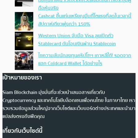
ถือหุ้นจริง
Cashcat ขึ้นแท่นเหรียญมีมที่โตแรงที่สุดในเวลานี้
สัปดาห์เดียวพุ่งกว่า 150%
Western Union จับมือ Visa ลุยเปิดตัว
Stablecard ดันโอนเงินผ่าน Stablecoin
ไขความลับนักลงทุนคริปโทฯ เกาหลีใต้! รอดจาก
แฮก Coldcard Wallet ได้อย่างไร
เป้าหมายของเรา
Siam Blockchain มุ่งมั่นที่จะช่วยนำเสนอสารเกี่ยวกับ
Cryptocurrency และเทคโนโลยีบล็อกเชนเพื่อคนไทย ในภาษาไทย เรา
รวบรวมข้อมูลส่วนใหญ่จากเว็บไซต์และเว็บบอร์ดต่างประเทศและนำมา
แปลส่งตรงถึงฟีดคุณ
เกี่ยวกับเว็บไซต์นี้