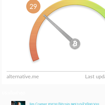
ประเด็นล่าสุด
Jim Cramer เทขาย Bitcoin เพราะกลัวภัยควอน