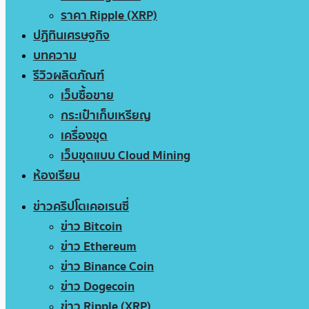
ราคา Ripple (XRP)
ปฏิทินเศรษฐกิจ
บทความ
รีวิวผลิตภัณฑ์
เว็บซื้อขาย
กระเป๋าเก็บเหรียญ
เครื่องขุด
เว็บขุดแบบ Cloud Mining
ห้องเรียน
ข่าวคริปโตเคอเรนซี่
ข่าว Bitcoin
ข่าว Ethereum
ข่าว Binance Coin
ข่าว Dogecoin
ข่าว Ripple (XRP)