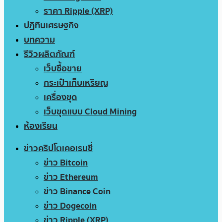
ราคา Ripple (XRP)
ปฏิทินเศรษฐกิจ
บทความ
รีวิวผลิตภัณฑ์
เว็บซื้อขาย
กระเป๋าเก็บเหรียญ
เครื่องขุด
เว็บขุดแบบ Cloud Mining
ห้องเรียน
ข่าวคริปโตเคอเรนซี่
ข่าว Bitcoin
ข่าว Ethereum
ข่าว Binance Coin
ข่าว Dogecoin
ข่าว Ripple (XRP)