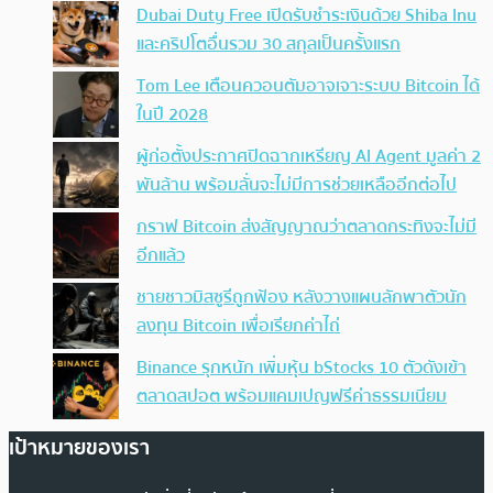
Dubai Duty Free เปิดรับชำระเงินด้วย Shiba Inu
และคริปโตอื่นรวม 30 สกุลเป็นครั้งแรก
Tom Lee เตือนควอนตัมอาจเจาะระบบ Bitcoin ได้
ในปี 2028
ผู้ก่อตั้งประกาศปิดฉากเหรียญ AI Agent มูลค่า 2
พันล้าน พร้อมลั่นจะไม่มีการช่วยเหลืออีกต่อไป
กราฟ Bitcoin ส่งสัญญาณว่าตลาดกระทิงจะไม่มี
อีกแล้ว
ชายชาวมิสซูรีถูกฟ้อง หลังวางแผนลักพาตัวนัก
ลงทุน Bitcoin เพื่อเรียกค่าไถ่
Binance รุกหนัก เพิ่มหุ้น bStocks 10 ตัวดังเข้า
ตลาดสปอต พร้อมแคมเปญฟรีค่าธรรมเนียม
เป้าหมายของเรา