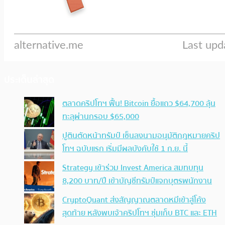
ประเด็นล่าสุด
ตลาดคริปโทฯ ฟื้น! Bitcoin ยื้อแถว $64,700 ลุ้น
ทะลุผ่านกรอบ $65,000
ปูตินตัดหน้าทรัมป์ เซ็นลงนามอนุมัติกฎหมายคริป
โทฯ ฉบับแรก เริ่มมีผลบังคับใช้ 1 ก.ย. นี้
Strategy เข้าร่วม Invest America สมทบทุน
8,200 บาท/ปี เข้าบัญชีทรัมป์แจกบุตรพนักงาน
CryptoQuant ส่งสัญญาณตลาดหมีเข้าสู่โค้ง
สุดท้าย หลังพบเจ้าคริปโทฯ ซุ่มเก็บ BTC และ ETH