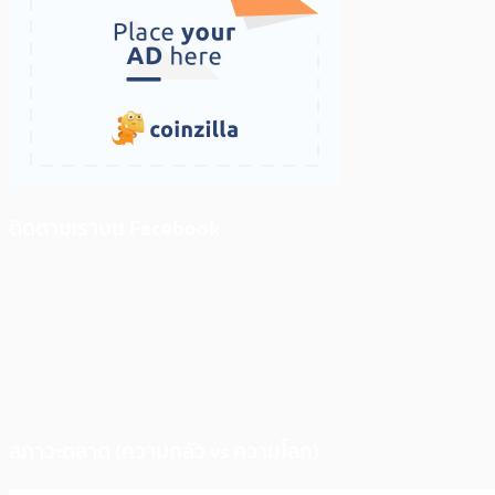
ติดตามเราบน Facebook
สภาวะตลาด (ความกลัว vs ความโลภ)