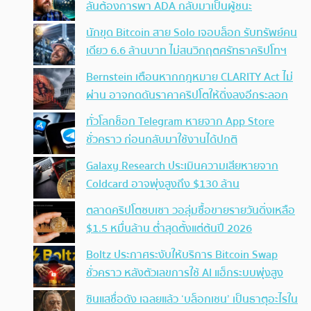
ลั่นต้องการพา ADA กลับมาเป็นผู้ชนะ
นักขุด Bitcoin สาย Solo เจอบล็อก รับทรัพย์คน
เดียว 6.6 ล้านบาท ไม่สนวิกฤตศรัทธาคริปโทฯ
Bernstein เตือนหากกฎหมาย CLARITY Act ไม่
ผ่าน อาจกดดันราคาคริปโตให้ดิ่งลงอีกระลอก
ทั่วโลกช็อก Telegram หายจาก App Store
ชั่วคราว ก่อนกลับมาใช้งานได้ปกติ
Galaxy Research ประเมินความเสียหายจาก
Coldcard อาจพุ่งสูงถึง $130 ล้าน
ตลาดคริปโตซบเซา วอลุ่มซื้อขายรายวันดิ่งเหลือ
$1.5 หมื่นล้าน ต่ำสุดตั้งแต่ต้นปี 2026
Boltz ประกาศระงับให้บริการ Bitcoin Swap
ชั่วคราว หลังตัวเลขการใช้ AI แฮ็กระบบพุ่งสูง
ซินแสชื่อดัง เฉลยแล้ว ‘บล็อกเชน’ เป็นธาตุอะไรใน