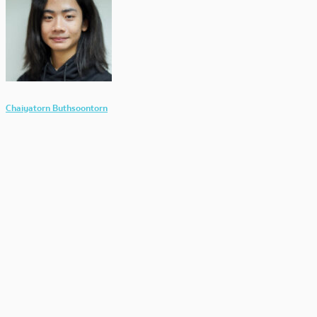
Chaiyatorn Buthsoontorn