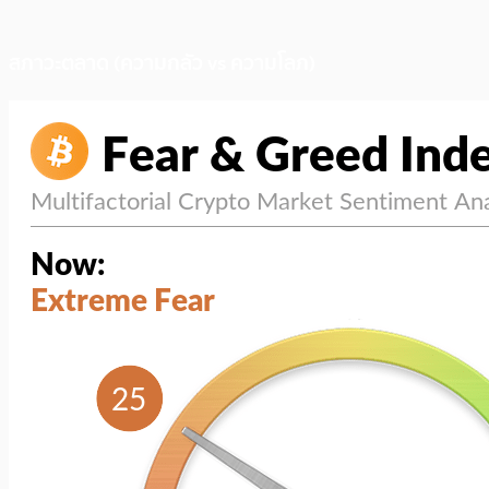
สภาวะตลาด (ความกลัว vs ความโลภ)