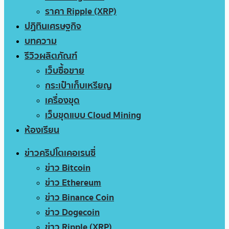
ราคา Ripple (XRP)
ปฏิทินเศรษฐกิจ
บทความ
รีวิวผลิตภัณฑ์
เว็บซื้อขาย
กระเป๋าเก็บเหรียญ
เครื่องขุด
เว็บขุดแบบ Cloud Mining
ห้องเรียน
ข่าวคริปโตเคอเรนซี่
ข่าว Bitcoin
ข่าว Ethereum
ข่าว Binance Coin
ข่าว Dogecoin
ข่าว Ripple (XRP)