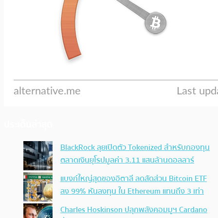
ประเด็นล่าสุด
BlackRock ลุยเปิดตัว Tokenized สำหรับกองทุน
ตลาดเงินยุโรปมูลค่า 3.11 แสนล้านดอลลาร์
แบงก์ใหญ่สุดของอิตาลี ลดสัดส่วน Bitcoin ETF
ลง 99% หันลงทุน ใน Ethereum แทนถึง 3 เท่า
Charles Hoskinson ปลุกพลังคอมมูฯ Cardano