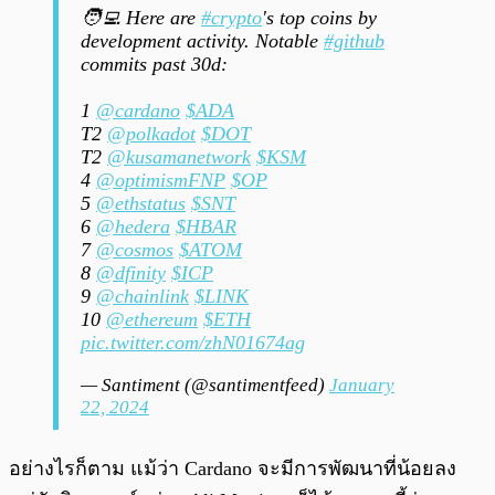
🧑‍💻 Here are
#crypto
's top coins by
development activity. Notable
#github
commits past 30d:
1
@cardano
$ADA
T2
@polkadot
$DOT
T2
@kusamanetwork
$KSM
4
@optimismFNP
$OP
5
@ethstatus
$SNT
6
@hedera
$HBAR
7
@cosmos
$ATOM
8
@dfinity
$ICP
9
@chainlink
$LINK
10
@ethereum
$ETH
pic.twitter.com/zhN01674ag
— Santiment (@santimentfeed)
January
22, 2024
อย่างไรก็ตาม แม้ว่า Cardano จะมีการพัฒนาที่น้อยลง