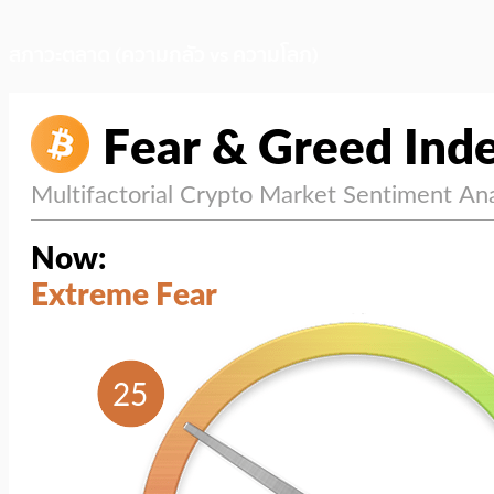
สภาวะตลาด (ความกลัว vs ความโลภ)