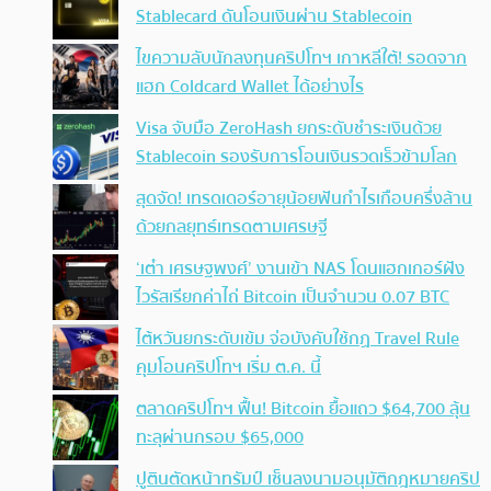
Stablecard ดันโอนเงินผ่าน Stablecoin
ไขความลับนักลงทุนคริปโทฯ เกาหลีใต้! รอดจาก
แฮก Coldcard Wallet ได้อย่างไร
Visa จับมือ ZeroHash ยกระดับชำระเงินด้วย
Stablecoin รองรับการโอนเงินรวดเร็วข้ามโลก
สุดจัด! เทรดเดอร์อายุน้อยฟันกำไรเกือบครึ่งล้าน
ด้วยกลยุทธ์เทรดตามเศรษฐี
‘เต๋า เศรษฐพงศ์’ งานเข้า NAS โดนแฮกเกอร์ฝัง
ไวรัสเรียกค่าไถ่ Bitcoin เป็นจำนวน 0.07 BTC
ไต้หวันยกระดับเข้ม จ่อบังคับใช้กฏ Travel Rule
คุมโอนคริปโทฯ เริ่ม ต.ค. นี้
ตลาดคริปโทฯ ฟื้น! Bitcoin ยื้อแถว $64,700 ลุ้น
ทะลุผ่านกรอบ $65,000
ปูตินตัดหน้าทรัมป์ เซ็นลงนามอนุมัติกฎหมายคริป