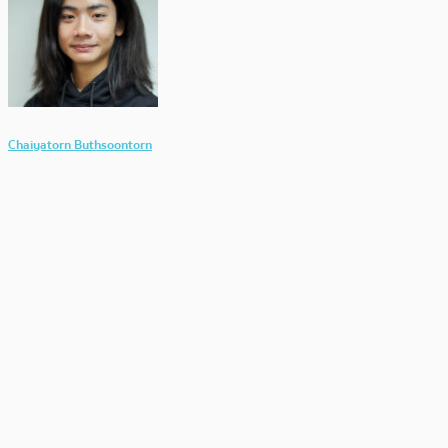
Chaiyatorn Buthsoontorn