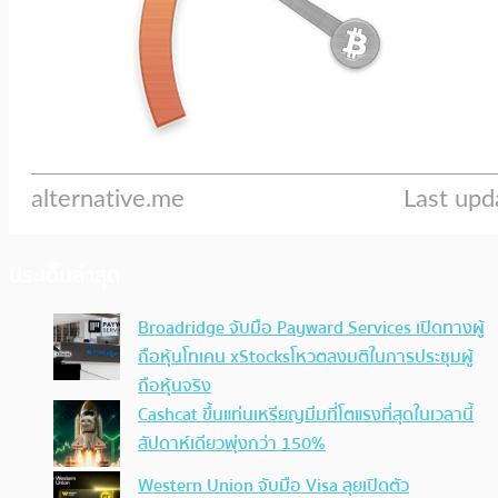
ประเด็นล่าสุด
Broadridge จับมือ Payward Services เปิดทางผู้
ถือหุ้นโทเคน xStocksโหวตลงมติในการประชุมผู้
ถือหุ้นจริง
Cashcat ขึ้นแท่นเหรียญมีมที่โตแรงที่สุดในเวลานี้
สัปดาห์เดียวพุ่งกว่า 150%
Western Union จับมือ Visa ลุยเปิดตัว