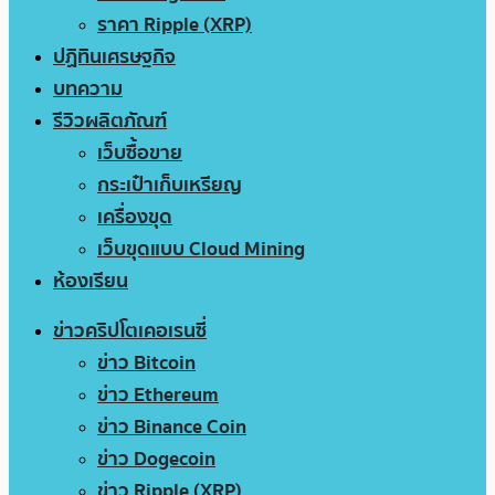
ราคา Ripple (XRP)
ปฏิทินเศรษฐกิจ
บทความ
รีวิวผลิตภัณฑ์
เว็บซื้อขาย
กระเป๋าเก็บเหรียญ
เครื่องขุด
เว็บขุดแบบ Cloud Mining
ห้องเรียน
ข่าวคริปโตเคอเรนซี่
ข่าว Bitcoin
ข่าว Ethereum
ข่าว Binance Coin
ข่าว Dogecoin
ข่าว Ripple (XRP)