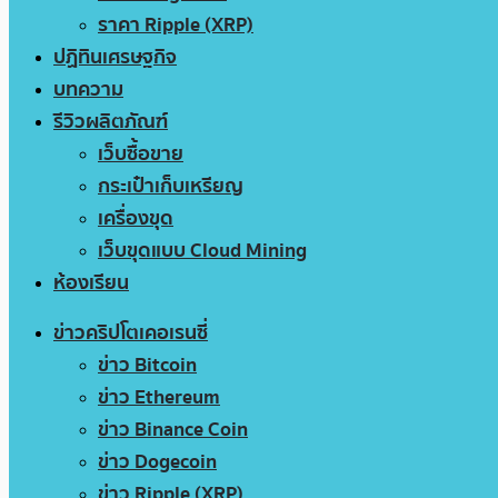
ราคา Ripple (XRP)
ปฏิทินเศรษฐกิจ
บทความ
รีวิวผลิตภัณฑ์
เว็บซื้อขาย
กระเป๋าเก็บเหรียญ
เครื่องขุด
เว็บขุดแบบ Cloud Mining
ห้องเรียน
ข่าวคริปโตเคอเรนซี่
ข่าว Bitcoin
ข่าว Ethereum
ข่าว Binance Coin
ข่าว Dogecoin
ข่าว Ripple (XRP)