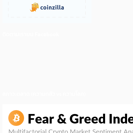
ติดตามเราบน Facebook
สภาวะตลาด (ความกลัว vs ความโลภ)