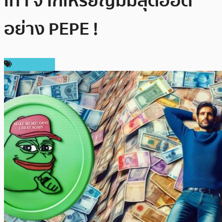
เท่า จากเหรียญมีมสุดฮอต
อย่าง PEPE !
เหรียญอื่นๆ