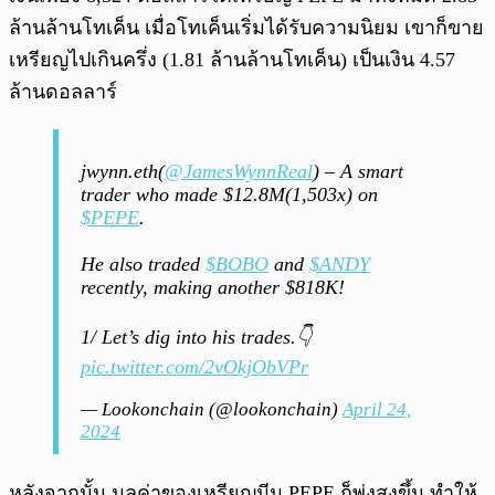
ล้านล้านโทเค็น เมื่อโทเค็นเริ่มได้รับความนิยม เขาก็ขาย
เหรียญไปเกินครึ่ง (1.81 ล้านล้านโทเค็น) เป็นเงิน 4.57
ล้านดอลลาร์
jwynn.eth(
@JamesWynnReal
) – A smart
trader who made $12.8M(1,503x) on
$PEPE
.
He also traded
$BOBO
and
$ANDY
recently, making another $818K!
1/ Let’s dig into his trades.👇
pic.twitter.com/2vOkjObVPr
— Lookonchain (@lookonchain)
April 24,
2024
หลังจากนั้น มูลค่าของเหรียญมีม PEPE ก็พุ่งสูงขึ้น ทำให้