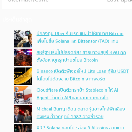
ประเด็นล่าสุด
นักลงทุน Uber รุ่นแรก แนะนำให้เทขาย Bitcoin
เพื่อไปซื้อ Solana และ Bittensor (TAO) แทน
สหรัฐฯ เริ่มไม่ปลอดภัย? ชายชาวมิสซูรี 3 คน ถูก
ตั้งข้อหาบุกรุกบ้านขโมย Bitcoin
Binance เปิดตัวฟีเจอร์ใหม่ Lite Loan กู้ยืม USDT
ได้โดยไม่ต้องขาย Bitcoin จากพอร์ต
Cloudflare เปิดตัวกระเป๋า Stablecoin ให้ AI
Agent จ่ายค่า API และคอนเทนต์เองได้
Michael Burry เตือน ตลาดหุ้นอาจใกล้พีคเสี่ยง
ดิ่งแรง ย้ำวิกฤตปี 1987 อาจซ้ำรอย
XRP-Solana หลบไป : ส่อง 3 Altcoins ฉายแวว