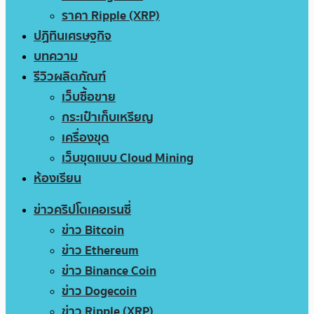
ราคา Ripple (XRP)
ปฏิทินเศรษฐกิจ
บทความ
รีวิวผลิตภัณฑ์
เว็บซื้อขาย
กระเป๋าเก็บเหรียญ
เครื่องขุด
เว็บขุดแบบ Cloud Mining
ห้องเรียน
ข่าวคริปโตเคอเรนซี่
ข่าว Bitcoin
ข่าว Ethereum
ข่าว Binance Coin
ข่าว Dogecoin
ข่าว Ripple (XRP)