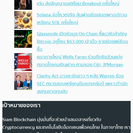
เด่น ส่งสัญญาณเตรียม Breakout ครั้งใหญ่
Solana จ่อโหวตจริง ลุ้นผ่านข้อเสนอเผาอุปทาน
เหรียญ SOL ครั้งใหญ่
Glassnode เปิดข้อมูล On-Chain ชี้แนวรับสำคัญ
Bitcoin อยู่โซน $63,000 เจ้ามือ-รายย่อยแห่ช้อน
ซื้อ
ธนาคารใหญ่ Wells Fargo ร่วมศึกชิงส่วนแบ่ง
ตลาดโทเคนเงินฝาก ตามรอย Citi, JPMorgan
Clarity Act อาจชะงักยาว ๆ หลัง Warren ร้อง
SEC ตรวจสอบเหรียญมีมของทรัมป์ เพราะทำนัก
ลงทุนขาดทุนยับ
เป้าหมายของเรา
Siam Blockchain มุ่งมั่นที่จะช่วยนำเสนอสารเกี่ยวกับ
Cryptocurrency และเทคโนโลยีบล็อกเชนเพื่อคนไทย ในภาษาไทย เรา