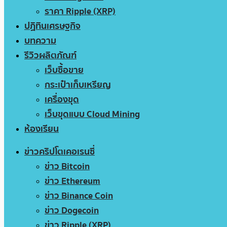
ราคา Ripple (XRP)
ปฏิทินเศรษฐกิจ
บทความ
รีวิวผลิตภัณฑ์
เว็บซื้อขาย
กระเป๋าเก็บเหรียญ
เครื่องขุด
เว็บขุดแบบ Cloud Mining
ห้องเรียน
ข่าวคริปโตเคอเรนซี่
ข่าว Bitcoin
ข่าว Ethereum
ข่าว Binance Coin
ข่าว Dogecoin
ข่าว Ripple (XRP)