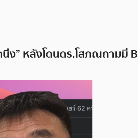
นิดนึง” หลังโดนดร.โสภณถามมี Bi