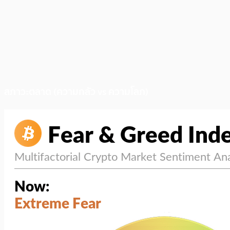
สภาวะตลาด (ความกลัว vs ความโลภ)