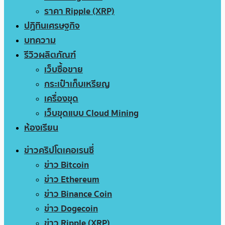
ราคา Ripple (XRP)
ปฏิทินเศรษฐกิจ
บทความ
รีวิวผลิตภัณฑ์
เว็บซื้อขาย
กระเป๋าเก็บเหรียญ
เครื่องขุด
เว็บขุดแบบ Cloud Mining
ห้องเรียน
ข่าวคริปโตเคอเรนซี่
ข่าว Bitcoin
ข่าว Ethereum
ข่าว Binance Coin
ข่าว Dogecoin
ข่าว Ripple (XRP)