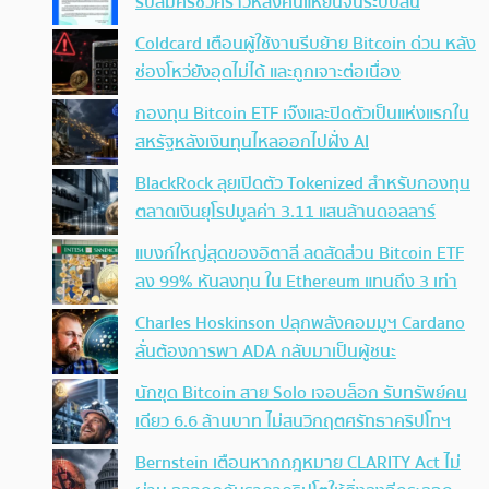
รับสมัครชั่วคราวหลังคนแห่ยื่นจนระบบล้น
Coldcard เตือนผู้ใช้งานรีบย้าย Bitcoin ด่วน หลัง
ช่องโหว่ยังอุดไม่ได้ และถูกเจาะต่อเนื่อง
กองทุน Bitcoin ETF เจ๊งและปิดตัวเป็นแห่งแรกใน
สหรัฐหลังเงินทุนไหลออกไปฝั่ง AI
BlackRock ลุยเปิดตัว Tokenized สำหรับกองทุน
ตลาดเงินยุโรปมูลค่า 3.11 แสนล้านดอลลาร์
แบงก์ใหญ่สุดของอิตาลี ลดสัดส่วน Bitcoin ETF
ลง 99% หันลงทุน ใน Ethereum แทนถึง 3 เท่า
Charles Hoskinson ปลุกพลังคอมมูฯ Cardano
ลั่นต้องการพา ADA กลับมาเป็นผู้ชนะ
นักขุด Bitcoin สาย Solo เจอบล็อก รับทรัพย์คน
เดียว 6.6 ล้านบาท ไม่สนวิกฤตศรัทธาคริปโทฯ
Bernstein เตือนหากกฎหมาย CLARITY Act ไม่