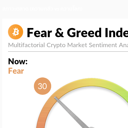
สภาวะตลาด (ความกลัว vs ความโลภ)