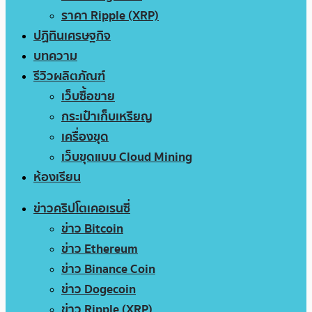
ราคา Ripple (XRP)
ปฏิทินเศรษฐกิจ
บทความ
รีวิวผลิตภัณฑ์
เว็บซื้อขาย
กระเป๋าเก็บเหรียญ
เครื่องขุด
เว็บขุดแบบ Cloud Mining
ห้องเรียน
ข่าวคริปโตเคอเรนซี่
ข่าว Bitcoin
ข่าว Ethereum
ข่าว Binance Coin
ข่าว Dogecoin
ข่าว Ripple (XRP)