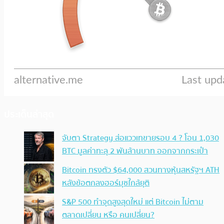
ประเด็นล่าสุด
จับตา Strategy ส่อแววเทขายรอบ 4 ? โอน 1,030
BTC มูลค่าทะลุ 2 พันล้านบาท ออกจากกระเป๋า
Bitcoin ทรงตัว $64,000 สวนทางหุ้นสหรัฐฯ ATH
หลังข้อตกลงฮอร์มุซใกล้ยุติ
S&P 500 ทำจุดสูงสุดใหม่ แต่ Bitcoin ไม่ตาม
ตลาดเปลี่ยน หรือ คนเปลี่ยน?