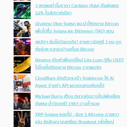
3 เหตุผลทำไมราคา Cardano (Ada) ถึงพุ่งแรง
22% ในสัปดาห์เดียว
นักลงทุน Uber รุ่นแรก แนะนำให้เทขาย Bitcoin
เพื่อไปซื้อ Solana และ Bittensor (TAO) แทน
สหรัฐฯ เริ่มไม่ปลอดภัย? ชายชาวมิสซูรี 3 คน ถูก
ตั้งข้อหาบุกรุกบ้านขโมย Bitcoin
Binance เปิดตัวฟีเจอร์ใหม่ Lite Loan กู้ยืม USDT
ได้โดยไม่ต้องขาย Bitcoin จากพอร์ต
Cloudflare เปิดตัวกระเป๋า Stablecoin ให้ AI
Agent จ่ายค่า API และคอนเทนต์เองได้
Michael Burry เตือน ตลาดหุ้นอาจใกล้พีคเสี่ยง
ดิ่งแรง ย้ำวิกฤตปี 1987 อาจซ้ำรอย
XRP-Solana หลบไป : ส่อง 3 Altcoins ฉายแวว
เด่น ส่งสัญญาณเตรียม Breakout ครั้งใหญ่