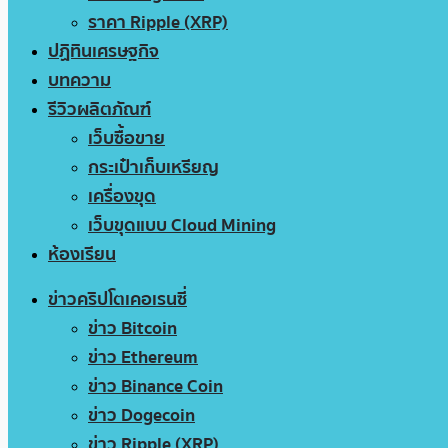
ราคา Ripple (XRP)
ปฏิทินเศรษฐกิจ
บทความ
รีวิวผลิตภัณฑ์
เว็บซื้อขาย
กระเป๋าเก็บเหรียญ
เครื่องขุด
เว็บขุดแบบ Cloud Mining
ห้องเรียน
ข่าวคริปโตเคอเรนซี่
ข่าว Bitcoin
ข่าว Ethereum
ข่าว Binance Coin
ข่าว Dogecoin
ข่าว Ripple (XRP)