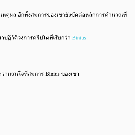
0:00
/
0:00
ไร้เหตุผล อีกทั้งสมการของเขายังขัดต่อหลักการคำนวณที่
าปฏิวัติวงการคริปโตที่เรียกว่า
Binius
้ความสนใจที่สมการ Binius ของเขา