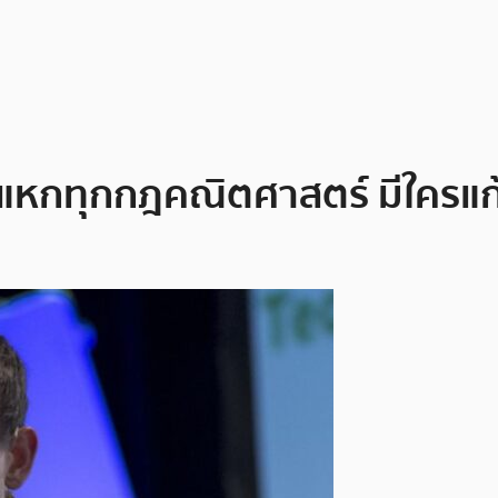
 0 แหกทุกกฎคณิตศาสตร์ มีใครแก