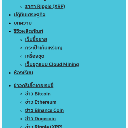
ราคา Ripple (XRP)
ปฏิทินเศรษฐกิจ
บทความ
รีวิวผลิตภัณฑ์
เว็บซื้อขาย
กระเป๋าเก็บเหรียญ
เครื่องขุด
เว็บขุดแบบ Cloud Mining
ห้องเรียน
ข่าวคริปโตเคอเรนซี่
ข่าว Bitcoin
ข่าว Ethereum
ข่าว Binance Coin
ข่าว Dogecoin
ข่าว Ripple (XRP)