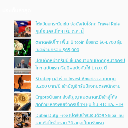
ประเด็นล่าสุด
ไต้หวันยกระดับเข้ม จ่อบังคับใช้กฏ Travel Rule
คุมโอนคริปโทฯ เริ่ม ต.ค. นี้
ตลาดคริปโทฯ ฟื้น! Bitcoin ยื้อแถว $64,700 ลุ้น
ทะลุผ่านกรอบ $65,000
ปูตินตัดหน้าทรัมป์ เซ็นลงนามอนุมัติกฎหมายคริป
โทฯ ฉบับแรก เริ่มมีผลบังคับใช้ 1 ก.ย. นี้
Strategy เข้าร่วม Invest America สมทบทุน
8,200 บาท/ปี เข้าบัญชีทรัมป์แจกบุตรพนักงาน
CryptoQuant ส่งสัญญาณตลาดหมีเข้าสู่โค้ง
สุดท้าย หลังพบเจ้าคริปโทฯ ซุ่มเก็บ BTC และ ETH
Dubai Duty Free เปิดรับชำระเงินด้วย Shiba Inu
และคริปโตอื่นรวม 30 สกุลเป็นครั้งแรก