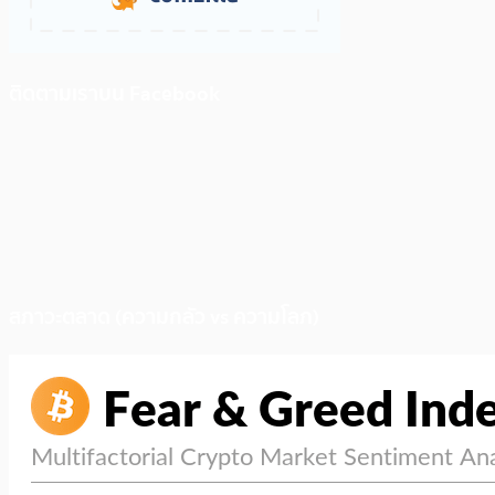
ติดตามเราบน Facebook
สภาวะตลาด (ความกลัว vs ความโลภ)