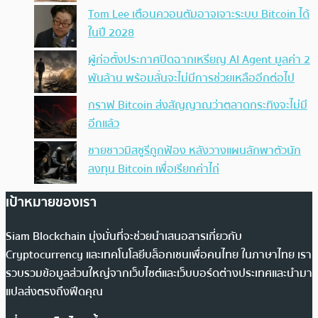
Tom Lee เตือนควอนตัมอาจเจาะระบบ Bitcoin ได้
ในปี 2028
ผู้ก่อตั้งประกาศปิดฉากเหรียญ AI Agent มูลค่า 2
พันล้าน พร้อมลั่นจะไม่มีการช่วยเหลืออีกต่อไป
กราฟ Bitcoin ส่งสัญญาณว่าตลาดกระทิงจะไม่มี
อีกแล้ว
ชายชาวมิสซูรีถูกฟ้อง หลังวางแผนลักพาตัวนัก
ลงทุน Bitcoin เพื่อเรียกค่าไถ่
เป้าหมายของเรา
Siam Blockchain มุ่งมั่นที่จะช่วยนำเสนอสารเกี่ยวกับ
Cryptocurrency และเทคโนโลยีบล็อกเชนเพื่อคนไทย ในภาษาไทย เรา
รวบรวมข้อมูลส่วนใหญ่จากเว็บไซต์และเว็บบอร์ดต่างประเทศและนำมา
แปลส่งตรงถึงฟีดคุณ