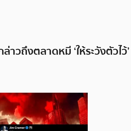
าวถึงตลาดหมี ‘ให้ระวังตัวไว้’