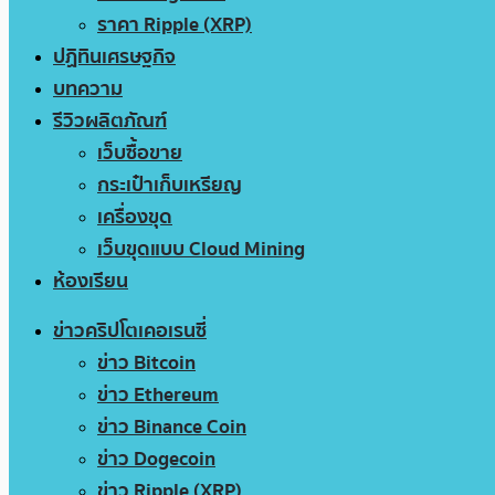
ราคา Ripple (XRP)
ปฏิทินเศรษฐกิจ
บทความ
รีวิวผลิตภัณฑ์
เว็บซื้อขาย
กระเป๋าเก็บเหรียญ
เครื่องขุด
เว็บขุดแบบ Cloud Mining
ห้องเรียน
ข่าวคริปโตเคอเรนซี่
ข่าว Bitcoin
ข่าว Ethereum
ข่าว Binance Coin
ข่าว Dogecoin
ข่าว Ripple (XRP)