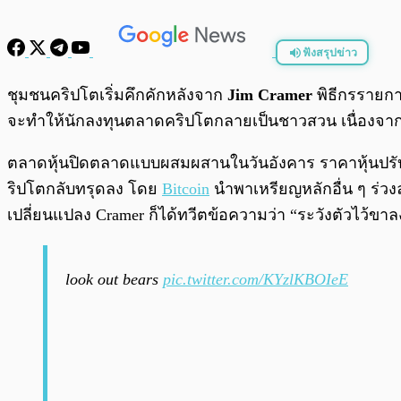
ฟังสรุปข่าว
พร้อมเล่น
ชุมชนคริปโตเริ่มคึกคักหลังจาก
Jim Cramer
พิธีกรรายก
จะทำให้นักลงทุนตลาดคริปโตกลายเป็นชาวสวน เนื่องจากคำ
ตลาดหุ้นปิดตลาดแบบผสมผสานในวันอังคาร ราคาหุ้นปรับตั
ริปโตกลับทรุดลง โดย
Bitcoin
นำพาเหรียญหลักอื่น ๆ ร่วง
เปลี่ยนแปลง Cramer ก็ได้ทวีตข้อความว่า “ระวังตัวไว้ขาล
look out bears
pic.twitter.com/KYzlKBOIeE