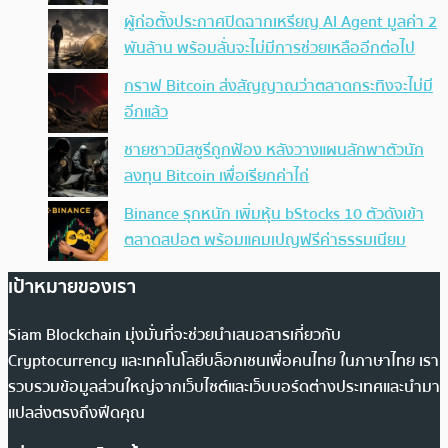
ผู้ก่อตั้งประกาศปิดฉากเหรียญ AI Agent มูลค่า 2
พันล้าน พร้อมลั่นจะไม่มีการช่วยเหลืออีกต่อไป
กราฟ Bitcoin ส่งสัญญาณว่าตลาดกระทิงจะไม่มี
อีกแล้ว
ชายชาวมิสซูรีถูกฟ้อง หลังวางแผนลักพาตัวนัก
ลงทุน Bitcoin เพื่อเรียกค่าไถ่
Binance รุกหนัก เพิ่มหุ้น bStocks 10 ตัวดังเข้า
ตลาดสปอต พร้อมแคมเปญฟรีค่าธรรมเนียม
เป้าหมายของเรา
Siam Blockchain มุ่งมั่นที่จะช่วยนำเสนอสารเกี่ยวกับ
Cryptocurrency และเทคโนโลยีบล็อกเชนเพื่อคนไทย ในภาษาไทย เรา
รวบรวมข้อมูลส่วนใหญ่จากเว็บไซต์และเว็บบอร์ดต่างประเทศและนำมา
แปลส่งตรงถึงฟีดคุณ