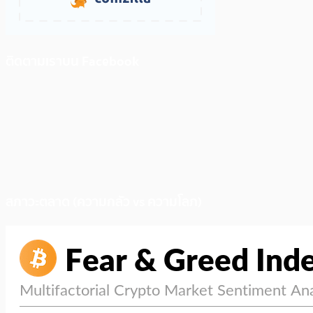
ติดตามเราบน Facebook
สภาวะตลาด (ความกลัว vs ความโลภ)