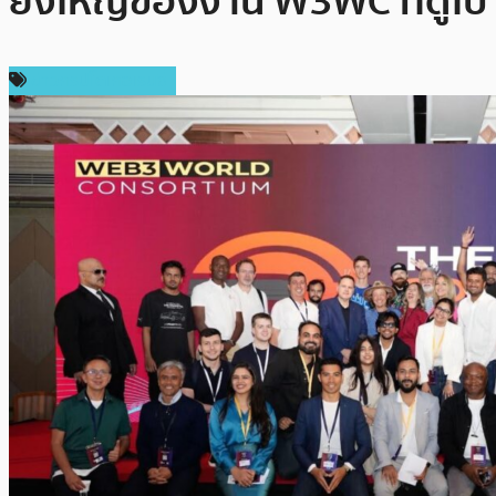
ยิ่งใหญ่ของงาน W3WC ที่ดูไบ
ข่าวคริปโตเคอเรนซี่