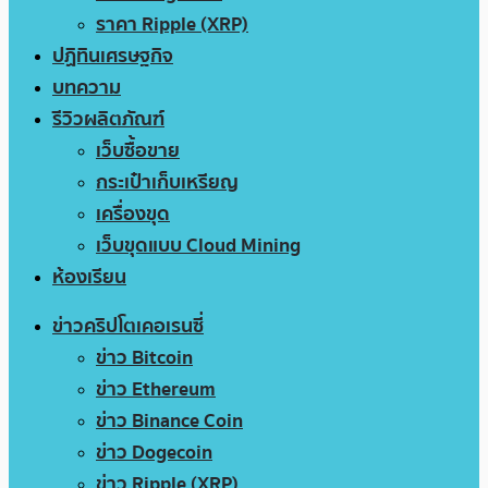
ราคา Ripple (XRP)
ปฏิทินเศรษฐกิจ
บทความ
รีวิวผลิตภัณฑ์
เว็บซื้อขาย
กระเป๋าเก็บเหรียญ
เครื่องขุด
เว็บขุดแบบ Cloud Mining
ห้องเรียน
ข่าวคริปโตเคอเรนซี่
ข่าว Bitcoin
ข่าว Ethereum
ข่าว Binance Coin
ข่าว Dogecoin
ข่าว Ripple (XRP)