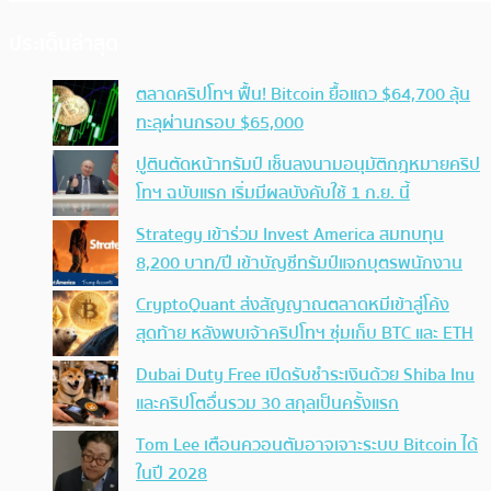
ประเด็นล่าสุด
ตลาดคริปโทฯ ฟื้น! Bitcoin ยื้อแถว $64,700 ลุ้น
ทะลุผ่านกรอบ $65,000
ปูตินตัดหน้าทรัมป์ เซ็นลงนามอนุมัติกฎหมายคริป
โทฯ ฉบับแรก เริ่มมีผลบังคับใช้ 1 ก.ย. นี้
Strategy เข้าร่วม Invest America สมทบทุน
8,200 บาท/ปี เข้าบัญชีทรัมป์แจกบุตรพนักงาน
CryptoQuant ส่งสัญญาณตลาดหมีเข้าสู่โค้ง
สุดท้าย หลังพบเจ้าคริปโทฯ ซุ่มเก็บ BTC และ ETH
Dubai Duty Free เปิดรับชำระเงินด้วย Shiba Inu
และคริปโตอื่นรวม 30 สกุลเป็นครั้งแรก
Tom Lee เตือนควอนตัมอาจเจาะระบบ Bitcoin ได้
ในปี 2028