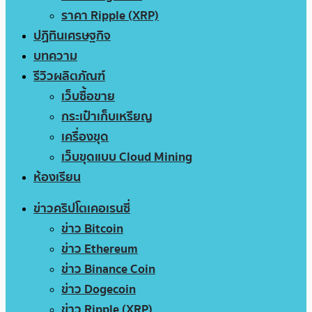
ราคา Ripple (XRP)
ปฏิทินเศรษฐกิจ
บทความ
รีวิวผลิตภัณฑ์
เว็บซื้อขาย
กระเป๋าเก็บเหรียญ
เครื่องขุด
เว็บขุดแบบ Cloud Mining
ห้องเรียน
ข่าวคริปโตเคอเรนซี่
ข่าว Bitcoin
ข่าว Ethereum
ข่าว Binance Coin
ข่าว Dogecoin
ข่าว Ripple (XRP)