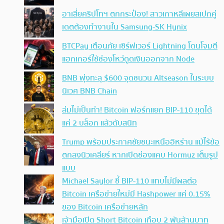
อาเสี่ยคริปโทฯ ตกกระป๋อง! สาวเกาหลีเผยสเปกคู่
เดตต้องทำงานใน Samsung-SK Hynix
BTCPay เตือนภัย เซิร์ฟเวอร์ Lightning โดนโจมตี
แฮกเกอร์ใช้ช่องโหว่ดูดเงินออกจาก Node
BNB พุ่งทะลุ $600 จุดชนวน Altseason ในระบบ
นิเวศ BNB Chain
ล่มไม่เป็นท่า! Bitcoin ฟอร์กแยก BIP-110 ขุดได้
แค่ 2 บล็อก แล้วดับสนิท
Trump พร้อมประกาศชัยชนะเหนืออิหร่าน แม้ไร้ข้อ
ตกลงนิวเคลียร์ หากเปิดช่องแคบ Hormuz เต็มรูป
แบบ
Michael Saylor ชี้ BIP-110 แทบไม่มีผลต่อ
Bitcoin เครือข่ายใหม่มี Hashpower แค่ 0.15%
ของ Bitcoin เครือข่ายหลัก
เจ้ามือเปิด Short Bitcoin เกือบ 2 พันล้านบาท