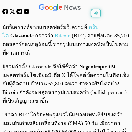
พร้อมเล่น
0:00
/
0:00
นักวิเคราะห์จากแพลตฟอร์มวิเคราะห์
คริป
โต
Glassnode
กล่าวว่า
Bitcoin
(BTC) อาจพุ่งแตะ 85,200
ดอลลาร์ก่อนฤดูร้อนนี้ หากรูปแบบทางเทคนิคเป็นไปตาม
ที่คาดการณ์
ผู้ร่วมก่อตั้ง Glassnode ซึ่งใช้ชื่อว่า
Negentropic
บน
แพลตฟอร์มโซเชียลมีเดีย X ได้โพสต์ข้อความในฟีดแจ้ง
กับผู้ติดตาม จำนวน 62,800 คนว่า ราชาคริปโตอย่าง
Bitcoin กำลังจะหลุดจากรูปแบบธงคว่ำ (bullish pennant)
ที่เป็นสัญญาณขาขึ้น
“ราคา BTC ใกล้จะทะลุแนวโน้มของแพทเทิร์นธงคว่ำ
และเส้นค่าเฉลี่ยเคลื่อนที่ง่าย (SMA) 50 วัน เมื่อราคา
สามารถทะลุระดับ 65,000-66,000 ดอลลาร์ไปได้ ราคาก็