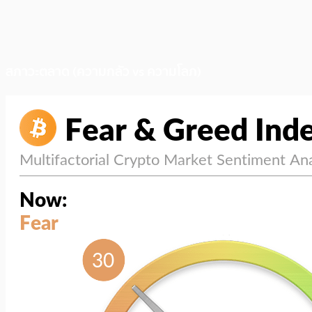
สภาวะตลาด (ความกลัว vs ความโลภ)