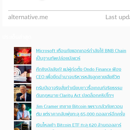
ประเด็นล่าสุด
Microsoft เตือนภัยแฮกเกอร์กำลังใช้ BNB Chain
เป็นฐานทัพปล่อยมัลแวร์
ศึกชิงบัลลังก์! แม่ผู้ก่อตั้ง Ondo Finance ฟ้อง
CEO เพื่อยึดอำนาจบริหารหลังลูกชายเสียชีวิต
ทรัมป์เอาจริง สั่งทำเนียบขาวรื้อเกณฑ์จริยธรรม
ดันกฎหมาย Clarity Act ปลดล็อกคริปโทฯ
Jim Cramer เทขาย Bitcoin เพราะกลัวภัยควอน
ตัม แต่ราคากลับพุ่งทะลุ 65,000 ดอลลาร์อีกครั้ง
เงินไหลเข้า Bitcoin ETF ทะลุ 620 ล้านดอลลาร์