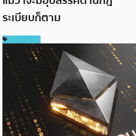
แม้ว่าจะมีอุปสรรคด้านกฎ
ระเบียบก็ตาม
ข่าว Ethereum