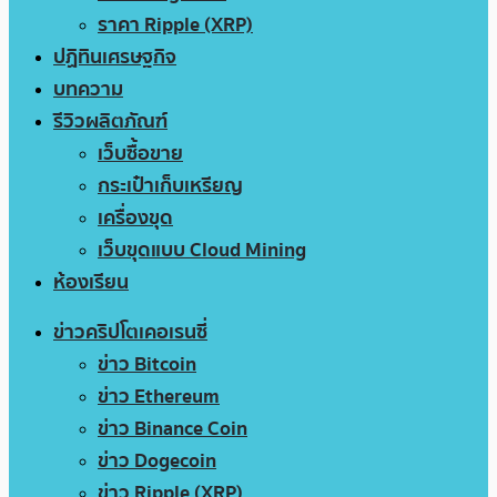
ราคา Ripple (XRP)
ปฏิทินเศรษฐกิจ
บทความ
รีวิวผลิตภัณฑ์
เว็บซื้อขาย
กระเป๋าเก็บเหรียญ
เครื่องขุด
เว็บขุดแบบ Cloud Mining
ห้องเรียน
ข่าวคริปโตเคอเรนซี่
ข่าว Bitcoin
ข่าว Ethereum
ข่าว Binance Coin
ข่าว Dogecoin
ข่าว Ripple (XRP)