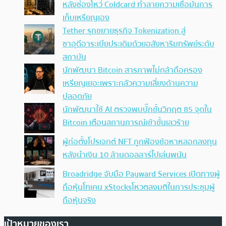
หลังช่องโหว่ Coldcard ทำลายความเชื่อมั่นการ
เก็บเหรียญเอง
Tether รุกขยายธุรกิจ Tokenization สู่
ซาอุดีอาระเบียประเดิมด้วยอสังหาริมทรัพย์ระดับ
สถาบัน
นักพัฒนา Bitcoin สารภาพไม่กล้าถือครอง
เหรียญเยอะเพราะกลัวความเสี่ยงด้านความ
ปลอดภัย
นักพัฒนาใช้ AI ตรวจพบบั๊กขั้นวิกฤต 85 จุดใน
Bitcoin เตือนสถานการณ์เข้าขั้นเลวร้าย
ผู้ก่อตั้งโปรเจกต์ NFT ถูกฟ้องข้อหาหลอกลงทุน
หลังนำเงิน 10 ล้านดอลลาร์ไปเล่นพนัน
Broadridge จับมือ Payward Services เปิดทางผู้
ถือหุ้นโทเคน xStocksโหวตลงมติในการประชุมผู้
ถือหุ้นจริง
เป้าหมายของเรา