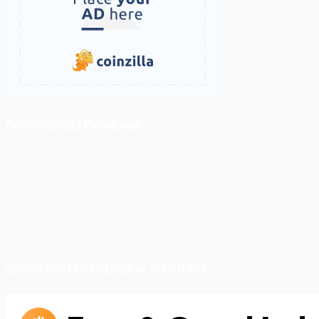
ติดตามเราบน Facebook
สภาวะตลาด (ความกลัว vs ความโลภ)