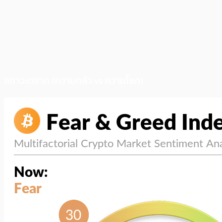
สภาวะตลาด (ความกลัว vs ความโลภ)