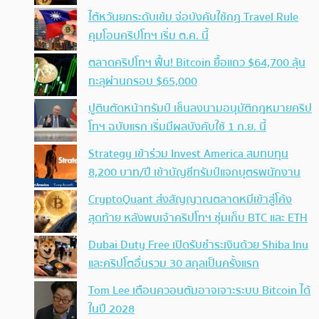
ไต้หวันยกระดับเข้ม จ่อบังคับใช้กฏ Travel Rule
คุมโอนคริปโทฯ เริ่ม ต.ค. นี้
ตลาดคริปโทฯ ฟื้น! Bitcoin ยื้อแถว $64,700 ลุ้น
ทะลุผ่านกรอบ $65,000
ปูตินตัดหน้าทรัมป์ เซ็นลงนามอนุมัติกฎหมายคริป
โทฯ ฉบับแรก เริ่มมีผลบังคับใช้ 1 ก.ย. นี้
Strategy เข้าร่วม Invest America สมทบทุน
8,200 บาท/ปี เข้าบัญชีทรัมป์แจกบุตรพนักงาน
CryptoQuant ส่งสัญญาณตลาดหมีเข้าสู่โค้ง
สุดท้าย หลังพบเจ้าคริปโทฯ ซุ่มเก็บ BTC และ ETH
Dubai Duty Free เปิดรับชำระเงินด้วย Shiba Inu
และคริปโตอื่นรวม 30 สกุลเป็นครั้งแรก
Tom Lee เตือนควอนตัมอาจเจาะระบบ Bitcoin ได้
ในปี 2028