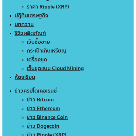
ราคา Ripple (XRP)
ปฏิทินเศรษฐกิจ
บทความ
รีวิวผลิตภัณฑ์
เว็บซื้อขาย
กระเป๋าเก็บเหรียญ
เครื่องขุด
เว็บขุดแบบ Cloud Mining
ห้องเรียน
ข่าวคริปโตเคอเรนซี่
ข่าว Bitcoin
ข่าว Ethereum
ข่าว Binance Coin
ข่าว Dogecoin
ข่าว Ripple (XRP)