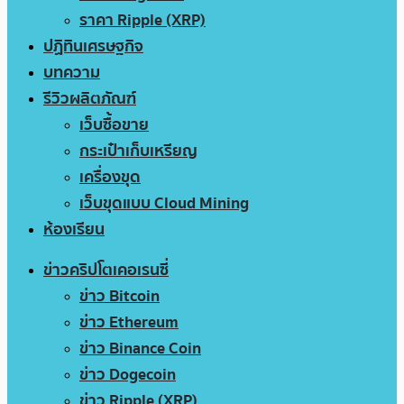
ราคา Ripple (XRP)
ปฏิทินเศรษฐกิจ
บทความ
รีวิวผลิตภัณฑ์
เว็บซื้อขาย
กระเป๋าเก็บเหรียญ
เครื่องขุด
เว็บขุดแบบ Cloud Mining
ห้องเรียน
ข่าวคริปโตเคอเรนซี่
ข่าว Bitcoin
ข่าว Ethereum
ข่าว Binance Coin
ข่าว Dogecoin
ข่าว Ripple (XRP)