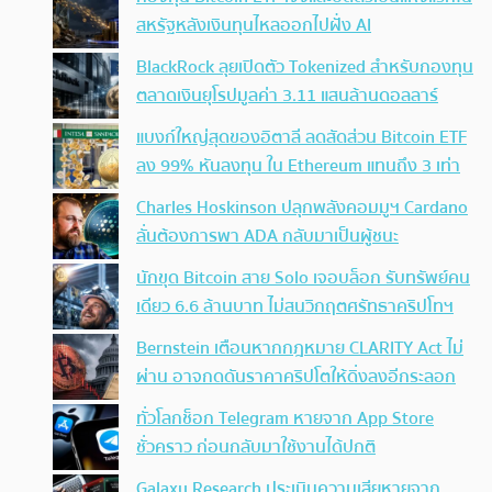
สหรัฐหลังเงินทุนไหลออกไปฝั่ง AI
BlackRock ลุยเปิดตัว Tokenized สำหรับกองทุน
ตลาดเงินยุโรปมูลค่า 3.11 แสนล้านดอลลาร์
แบงก์ใหญ่สุดของอิตาลี ลดสัดส่วน Bitcoin ETF
ลง 99% หันลงทุน ใน Ethereum แทนถึง 3 เท่า
Charles Hoskinson ปลุกพลังคอมมูฯ Cardano
ลั่นต้องการพา ADA กลับมาเป็นผู้ชนะ
นักขุด Bitcoin สาย Solo เจอบล็อก รับทรัพย์คน
เดียว 6.6 ล้านบาท ไม่สนวิกฤตศรัทธาคริปโทฯ
Bernstein เตือนหากกฎหมาย CLARITY Act ไม่
ผ่าน อาจกดดันราคาคริปโตให้ดิ่งลงอีกระลอก
ทั่วโลกช็อก Telegram หายจาก App Store
ชั่วคราว ก่อนกลับมาใช้งานได้ปกติ
Galaxy Research ประเมินความเสียหายจาก