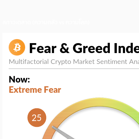
สภาวะตลาด (ความกลัว vs ความโลภ)