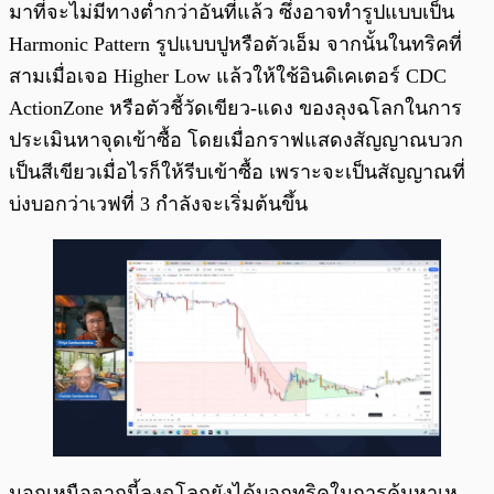
มาที่จะไม่มีทางต่ำกว่าอันที่แล้ว ซึ่งอาจทำรูปแบบเป็น
Harmonic Pattern รูปแบบปูหรือตัวเอ็ม จากนั้นในทริคที่
สามเมื่อเจอ Higher Low แล้วให้ใช้อินดิเคเตอร์ CDC
ActionZone หรือตัวชี้วัดเขียว-แดง ของลุงฉโลกในการ
ประเมินหาจุดเข้าซื้อ โดยเมื่อกราฟแสดงสัญญาณบวก
เป็นสีเขียวเมื่อไรก็ให้รีบเข้าซื้อ เพราะจะเป็นสัญญาณที่
บ่งบอกว่าเวฟที่ 3 กำลังจะเริ่มต้นขึ้น
นอกเหนือจากนี้ลุงฉโลกยังได้บอกทริคในการค้นหาเห