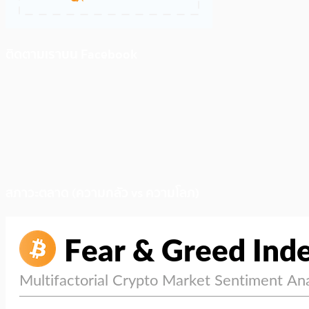
ติดตามเราบน Facebook
สภาวะตลาด (ความกลัว vs ความโลภ)