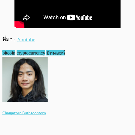
ที่มา :
Youtube
bitcoin
cryptocurrency
บิทคอยน์
Chaiyatorn Buthsoontorn