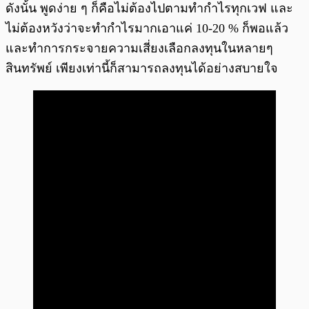
ดังนั้น พูดง่าย ๆ ก็คือไม่ต้องไปตามทำกำไรทุกเวฟ และ
ไม่ต้องหวังว่าจะทำกำไรมากเอาแค่ 10-20 % ก็พอแล้ว
และทำการกระจายความเสี่ยงเลือกลงทุนในหลายๆ
สินทรัพย์ เพียงเท่านี้ก็สามารถลงทุนได้อย่างสบายใจ