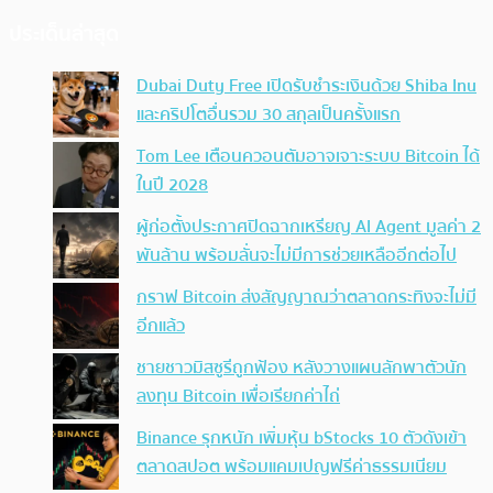
ประเด็นล่าสุด
Dubai Duty Free เปิดรับชำระเงินด้วย Shiba Inu
และคริปโตอื่นรวม 30 สกุลเป็นครั้งแรก
Tom Lee เตือนควอนตัมอาจเจาะระบบ Bitcoin ได้
ในปี 2028
ผู้ก่อตั้งประกาศปิดฉากเหรียญ AI Agent มูลค่า 2
พันล้าน พร้อมลั่นจะไม่มีการช่วยเหลืออีกต่อไป
กราฟ Bitcoin ส่งสัญญาณว่าตลาดกระทิงจะไม่มี
อีกแล้ว
ชายชาวมิสซูรีถูกฟ้อง หลังวางแผนลักพาตัวนัก
ลงทุน Bitcoin เพื่อเรียกค่าไถ่
Binance รุกหนัก เพิ่มหุ้น bStocks 10 ตัวดังเข้า
ตลาดสปอต พร้อมแคมเปญฟรีค่าธรรมเนียม