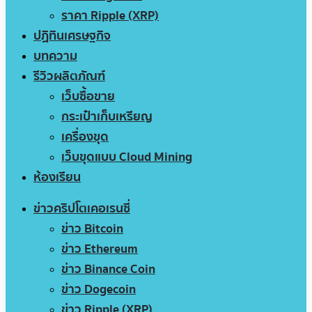
ราคา Ripple (XRP)
ปฏิทินเศรษฐกิจ
บทความ
รีวิวผลิตภัณฑ์
เว็บซื้อขาย
กระเป๋าเก็บเหรียญ
เครื่องขุด
เว็บขุดแบบ Cloud Mining
ห้องเรียน
ข่าวคริปโตเคอเรนซี่
ข่าว Bitcoin
ข่าว Ethereum
ข่าว Binance Coin
ข่าว Dogecoin
ข่าว Ripple (XRP)