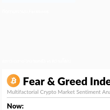
ติดตามเราบน Facebook
สภาวะตลาด (ความกลัว vs ความโลภ)