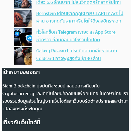
เดียว 6.6 ล้านบาท ไม่สนวิกฤตศรัทธาคริปโทฯ
Bernstein เตือนหากกฎหมาย CLARITY Act ไม่
ผ่าน อาจกดดันราคาคริปโตให้ดิ่งลงอีกระลอก
ทั่วโลกช็อก Telegram หายจาก App Store
ชั่วคราว ก่อนกลับมาใช้งานได้ปกติ
Galaxy Research ประเมินความเสียหายจาก
Coldcard อาจพุ่งสูงถึง $130 ล้าน
เป้าหมายของเรา
Siam Blockchain มุ่งมั่นที่จะช่วยนำเสนอสารเกี่ยวกับ
Cryptocurrency และเทคโนโลยีบล็อกเชนเพื่อคนไทย ในภาษาไทย เรา
รวบรวมข้อมูลส่วนใหญ่จากเว็บไซต์และเว็บบอร์ดต่างประเทศและนำมา
แปลส่งตรงถึงฟีดคุณ
เกี่ยวกับเว็บไซต์นี้