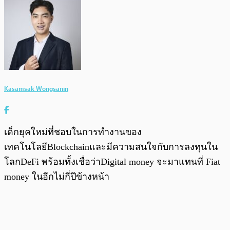
Kasamsak Wongsanin
เด็กยุคใหม่ที่ชอบในการทำงานของ
เทคโนโลยีBlockchainและมีความสนใจกับการลงทุนใน
โลกDeFi พร้อมทั้งเชื่อว่าDigital money จะมาแทนที่ Fiat
money ในอีกไม่กี่ปีข้างหน้า