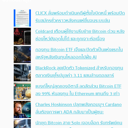
CLICX ลั่นพร้อมดำเนินคดีผู้ตั้งใจบิดหนี้ พร้อมปิด
รับสมัครชั่วคราวหลังคนแห่ยื่นจนระบบล้น
Coldcard เตือนผู้ใช้งานรีบย้าย Bitcoin ด่วน หลัง
ช่องโหว่ยังอุดไม่ได้ และถูกเจาะต่อเนื่อง
กองทุน Bitcoin ETF เจ๊งและปิดตัวเป็นแห่งแรกใน
สหรัฐหลังเงินทุนไหลออกไปฝั่ง AI
BlackRock ลุยเปิดตัว Tokenized สำหรับกองทุน
ตลาดเงินยุโรปมูลค่า 3.11 แสนล้านดอลลาร์
แบงก์ใหญ่สุดของอิตาลี ลดสัดส่วน Bitcoin ETF
ลง 99% หันลงทุน ใน Ethereum แทนถึง 3 เท่า
Charles Hoskinson ปลุกพลังคอมมูฯ Cardano
ลั่นต้องการพา ADA กลับมาเป็นผู้ชนะ
นักขุด Bitcoin สาย Solo เจอบล็อก รับทรัพย์คน