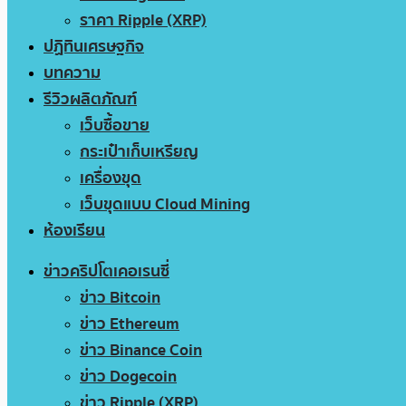
ราคา Ripple (XRP)
ปฏิทินเศรษฐกิจ
บทความ
รีวิวผลิตภัณฑ์
เว็บซื้อขาย
กระเป๋าเก็บเหรียญ
เครื่องขุด
เว็บขุดแบบ Cloud Mining
ห้องเรียน
ข่าวคริปโตเคอเรนซี่
ข่าว Bitcoin
ข่าว Ethereum
ข่าว Binance Coin
ข่าว Dogecoin
ข่าว Ripple (XRP)