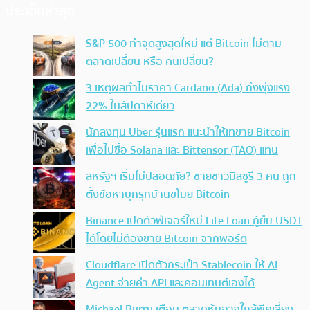
ประเด็นล่าสุด
S&P 500 ทำจุดสูงสุดใหม่ แต่ Bitcoin ไม่ตาม
ตลาดเปลี่ยน หรือ คนเปลี่ยน?
3 เหตุผลทำไมราคา Cardano (Ada) ถึงพุ่งแรง
22% ในสัปดาห์เดียว
นักลงทุน Uber รุ่นแรก แนะนำให้เทขาย Bitcoin
เพื่อไปซื้อ Solana และ Bittensor (TAO) แทน
สหรัฐฯ เริ่มไม่ปลอดภัย? ชายชาวมิสซูรี 3 คน ถูก
ตั้งข้อหาบุกรุกบ้านขโมย Bitcoin
Binance เปิดตัวฟีเจอร์ใหม่ Lite Loan กู้ยืม USDT
ได้โดยไม่ต้องขาย Bitcoin จากพอร์ต
Cloudflare เปิดตัวกระเป๋า Stablecoin ให้ AI
Agent จ่ายค่า API และคอนเทนต์เองได้
Michael Burry เตือน ตลาดหุ้นอาจใกล้พีคเสี่ยง