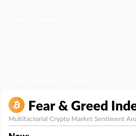
ติดตามเราบน Facebook
สภาวะตลาด (ความกลัว vs ความโลภ)