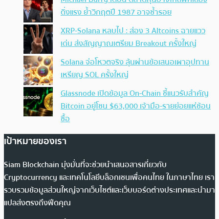
ดิ่งแรง ย้ำวิกฤตปี 1987 อาจซ้ำรอย
XRP-Solana หลบไป : ส่อง 3 Altcoins ฉายแวว
เด่น ส่งสัญญาณเตรียม Breakout ครั้งใหญ่
Solana จ่อโหวตจริง ลุ้นผ่านข้อเสนอเผาอุปทาน
เหรียญ SOL ครั้งใหญ่
Glassnode เปิดข้อมูล On-Chain ชี้แนวรับสำคัญ
Bitcoin อยู่โซน $63,000 เจ้ามือ-รายย่อยแห่ช้อน
ซื้อ
เป้าหมายของเรา
Siam Blockchain มุ่งมั่นที่จะช่วยนำเสนอสารเกี่ยวกับ
Cryptocurrency และเทคโนโลยีบล็อกเชนเพื่อคนไทย ในภาษาไทย เรา
รวบรวมข้อมูลส่วนใหญ่จากเว็บไซต์และเว็บบอร์ดต่างประเทศและนำมา
แปลส่งตรงถึงฟีดคุณ