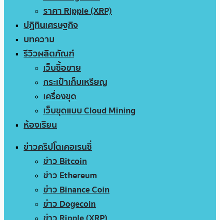
ราคา Ripple (XRP)
ปฏิทินเศรษฐกิจ
บทความ
รีวิวผลิตภัณฑ์
เว็บซื้อขาย
กระเป๋าเก็บเหรียญ
เครื่องขุด
เว็บขุดแบบ Cloud Mining
ห้องเรียน
ข่าวคริปโตเคอเรนซี่
ข่าว Bitcoin
ข่าว Ethereum
ข่าว Binance Coin
ข่าว Dogecoin
ข่าว Ripple (XRP)