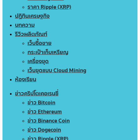
ราคา Ripple (XRP)
ปฏิทินเศรษฐกิจ
บทความ
รีวิวผลิตภัณฑ์
เว็บซื้อขาย
กระเป๋าเก็บเหรียญ
เครื่องขุด
เว็บขุดแบบ Cloud Mining
ห้องเรียน
ข่าวคริปโตเคอเรนซี่
ข่าว Bitcoin
ข่าว Ethereum
ข่าว Binance Coin
ข่าว Dogecoin
ข่าว Ripple (XRP)