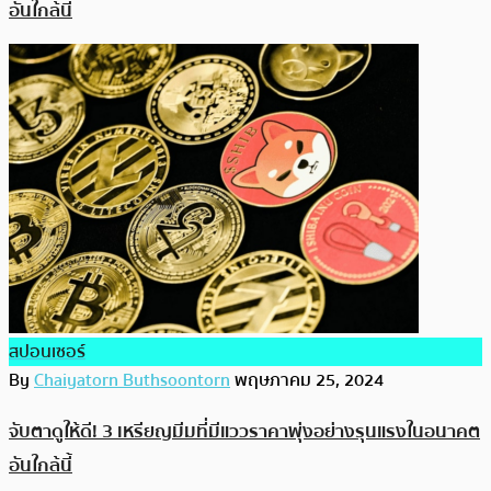
อันใกล้นี้
สปอนเซอร์
By
Chaiyatorn Buthsoontorn
พฤษภาคม 25, 2024
จับตาดูให้ดี! 3 เหรียญมีมที่มีแววราคาพุ่งอย่างรุนแรงในอนาคต
อันใกล้นี้