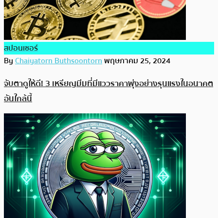
สปอนเซอร์
By
Chaiyatorn Buthsoontorn
พฤษภาคม 25, 2024
จับตาดูให้ดี! 3 เหรียญมีมที่มีแววราคาพุ่งอย่างรุนแรงในอนาคต
อันใกล้นี้