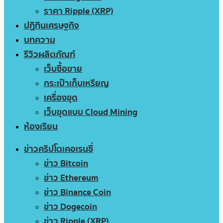
ราคา Ripple (XRP)
ปฏิทินเศรษฐกิจ
บทความ
รีวิวผลิตภัณฑ์
เว็บซื้อขาย
กระเป๋าเก็บเหรียญ
เครื่องขุด
เว็บขุดแบบ Cloud Mining
ห้องเรียน
ข่าวคริปโตเคอเรนซี่
ข่าว Bitcoin
ข่าว Ethereum
ข่าว Binance Coin
ข่าว Dogecoin
ข่าว Ripple (XRP)