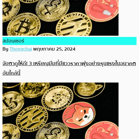
สปอนเซอร์
By
Thongchai
พฤษภาคม 25, 2024
จับตาดูให้ดี! 3 เหรียญมีมที่มีแววราคาพุ่งอย่างรุนแรงในอนาคต
อันใกล้นี้