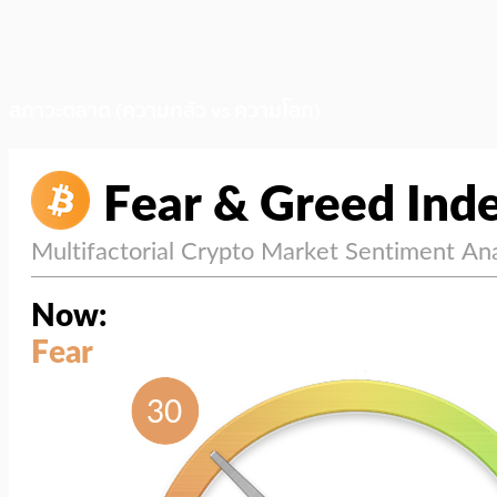
สภาวะตลาด (ความกลัว vs ความโลภ)