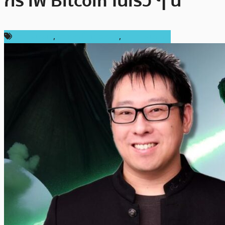
กราฟ Bitcoin ในเร็ว ๆ นี้
ข่าว Bitcoin
,
ข่าวคริปโตเคอเรนซี่
,
ราคา Bitcoin