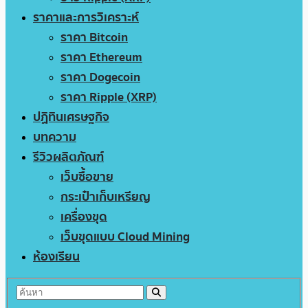
ราคาและการวิเคราะห์
ราคา Bitcoin
ราคา Ethereum
ราคา Dogecoin
ราคา Ripple (XRP)
ปฏิทินเศรษฐกิจ
บทความ
รีวิวผลิตภัณฑ์
เว็บซื้อขาย
กระเป๋าเก็บเหรียญ
เครื่องขุด
เว็บขุดแบบ Cloud Mining
ห้องเรียน