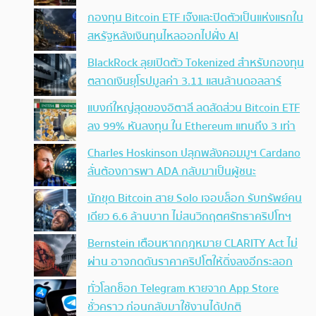
กองทุน Bitcoin ETF เจ๊งและปิดตัวเป็นแห่งแรกใน
สหรัฐหลังเงินทุนไหลออกไปฝั่ง AI
BlackRock ลุยเปิดตัว Tokenized สำหรับกองทุน
ตลาดเงินยุโรปมูลค่า 3.11 แสนล้านดอลลาร์
แบงก์ใหญ่สุดของอิตาลี ลดสัดส่วน Bitcoin ETF
ลง 99% หันลงทุน ใน Ethereum แทนถึง 3 เท่า
Charles Hoskinson ปลุกพลังคอมมูฯ Cardano
ลั่นต้องการพา ADA กลับมาเป็นผู้ชนะ
นักขุด Bitcoin สาย Solo เจอบล็อก รับทรัพย์คน
เดียว 6.6 ล้านบาท ไม่สนวิกฤตศรัทธาคริปโทฯ
Bernstein เตือนหากกฎหมาย CLARITY Act ไม่
ผ่าน อาจกดดันราคาคริปโตให้ดิ่งลงอีกระลอก
ทั่วโลกช็อก Telegram หายจาก App Store
ชั่วคราว ก่อนกลับมาใช้งานได้ปกติ