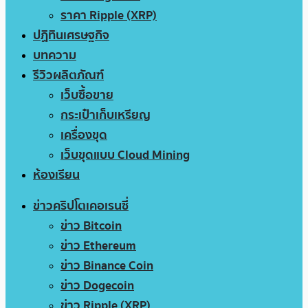
ราคา Ripple (XRP)
ปฏิทินเศรษฐกิจ
บทความ
รีวิวผลิตภัณฑ์
เว็บซื้อขาย
กระเป๋าเก็บเหรียญ
เครื่องขุด
เว็บขุดแบบ Cloud Mining
ห้องเรียน
ข่าวคริปโตเคอเรนซี่
ข่าว Bitcoin
ข่าว Ethereum
ข่าว Binance Coin
ข่าว Dogecoin
ข่าว Ripple (XRP)