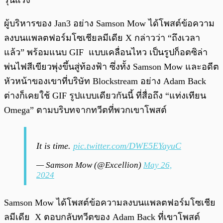
รุนแรง
ผู้บริหารของ Jan3 อย่าง Samson Mow ได้โพสต์ข้อความ
ลงบนแพลตฟอร์มโซเชียลมีเดีย X กล่าวว่า “ถึงเวลา
แล้ว” พร้อมแนบ GIF แบบเคลื่อนไหว เป็นรูปก็อตซิล่า
พ่นไฟสีเขียวพุ่งขึ้นสู่ท้องฟ้า ซึ่งทั้ง Samson Mow และอดีต
หัวหน้าของเขาที่บริษัท Blockstream อย่าง Adam Back
ต่างก็เคยใช้ GIF รูปแบบเดียวกันนี้ ที่สื่อถึง “แท่งเทียน
Omega” ตามบริบทจากทวีตที่พวกเขาโพสต์
It is time.
pic.twitter.com/DWE5EYayuC
— Samson Mow (@Excellion)
May 26,
2024
Samson Mow ได้โพสต์ข้อความลงบนแพลตฟอร์มโซเชีย
ลมีเดีย X ตอบกลับทวีตของ Adam Back ที่เขาโพสต์