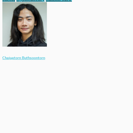
Chaiyatorn Buthsoontorn