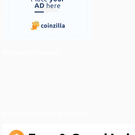
ติดตามเราบน Facebook
สภาวะตลาด (ความกลัว vs ความโลภ)