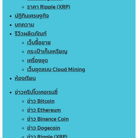
ราคา Ripple (XRP)
ปฏิทินเศรษฐกิจ
บทความ
รีวิวผลิตภัณฑ์
เว็บซื้อขาย
กระเป๋าเก็บเหรียญ
เครื่องขุด
เว็บขุดแบบ Cloud Mining
ห้องเรียน
ข่าวคริปโตเคอเรนซี่
ข่าว Bitcoin
ข่าว Ethereum
ข่าว Binance Coin
ข่าว Dogecoin
ข่าว Ripple (XRP)