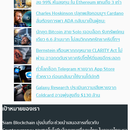
ลง 99% หันลงทุน ใน Ethereum แทนถึง 3 เท่า
Charles Hoskinson ปลุกพลังคอมมูฯ Cardano
ลั่นต้องการพา ADA กลับมาเป็นผู้ชนะ
นักขุด Bitcoin สาย Solo เจอบล็อก รับทรัพย์คน
เดียว 6.6 ล้านบาท ไม่สนวิกฤตศรัทธาคริปโทฯ
Bernstein เตือนหากกฎหมาย CLARITY Act ไม่
ผ่าน อาจกดดันราคาคริปโตให้ดิ่งลงอีกระลอก
ทั่วโลกช็อก Telegram หายจาก App Store
ชั่วคราว ก่อนกลับมาใช้งานได้ปกติ
Galaxy Research ประเมินความเสียหายจาก
Coldcard อาจพุ่งสูงถึง $130 ล้าน
เป้าหมายของเรา
Siam Blockchain มุ่งมั่นที่จะช่วยนำเสนอสารเกี่ยวกับ