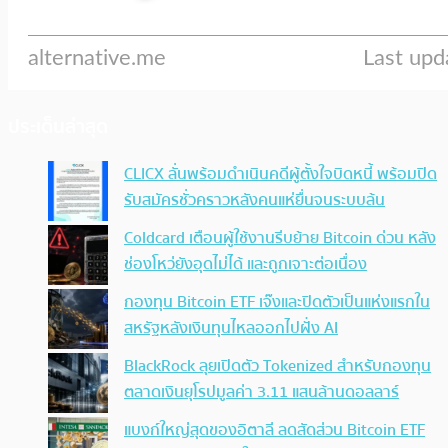
ประเด็นล่าสุด
CLICX ลั่นพร้อมดำเนินคดีผู้ตั้งใจบิดหนี้ พร้อมปิด
รับสมัครชั่วคราวหลังคนแห่ยื่นจนระบบล้น
Coldcard เตือนผู้ใช้งานรีบย้าย Bitcoin ด่วน หลัง
ช่องโหว่ยังอุดไม่ได้ และถูกเจาะต่อเนื่อง
กองทุน Bitcoin ETF เจ๊งและปิดตัวเป็นแห่งแรกใน
สหรัฐหลังเงินทุนไหลออกไปฝั่ง AI
BlackRock ลุยเปิดตัว Tokenized สำหรับกองทุน
ตลาดเงินยุโรปมูลค่า 3.11 แสนล้านดอลลาร์
แบงก์ใหญ่สุดของอิตาลี ลดสัดส่วน Bitcoin ETF