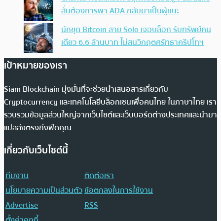
ลั่นต้องการพา ADA กลับมาเป็นผู้ชนะ
นักขุด Bitcoin สาย Solo เจอบล็อก รับทรัพย์คน
เดียว 6.6 ล้านบาท ไม่สนวิกฤตศรัทธาคริปโทฯ
เป้าหมายของเรา
Siam Blockchain มุ่งมั่นที่จะช่วยนำเสนอสารเกี่ยวกับ
Cryptocurrency และเทคโนโลยีบล็อกเชนเพื่อคนไทย ในภาษาไทย เรา
รวบรวมข้อมูลส่วนใหญ่จากเว็บไซต์และเว็บบอร์ดต่างประเทศและนำมา
แปลส่งตรงถึงฟีดคุณ
เกี่ยวกับเว็บไซต์นี้
ทีมงาน
ติดต่อเรา
นโยบายความเป็นส่วนตัว
ข้อตกลงในการใช้งาน
Advertise
RSS
ตั้งค่าคุกกี้