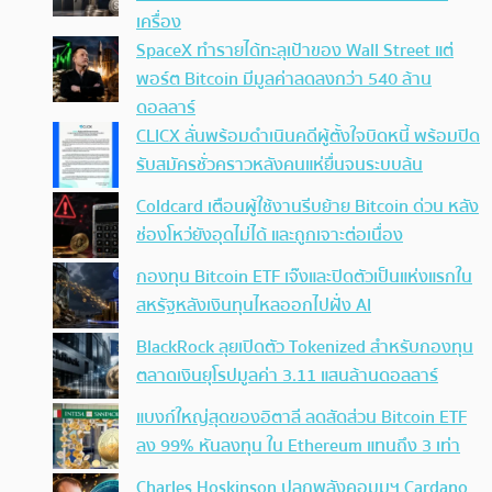
เครื่อง
SpaceX ทำรายได้ทะลุเป้าของ Wall Street แต่
พอร์ต Bitcoin มีมูลค่าลดลงกว่า 540 ล้าน
ดอลลาร์
CLICX ลั่นพร้อมดำเนินคดีผู้ตั้งใจบิดหนี้ พร้อมปิด
รับสมัครชั่วคราวหลังคนแห่ยื่นจนระบบล้น
Coldcard เตือนผู้ใช้งานรีบย้าย Bitcoin ด่วน หลัง
ช่องโหว่ยังอุดไม่ได้ และถูกเจาะต่อเนื่อง
กองทุน Bitcoin ETF เจ๊งและปิดตัวเป็นแห่งแรกใน
สหรัฐหลังเงินทุนไหลออกไปฝั่ง AI
BlackRock ลุยเปิดตัว Tokenized สำหรับกองทุน
ตลาดเงินยุโรปมูลค่า 3.11 แสนล้านดอลลาร์
แบงก์ใหญ่สุดของอิตาลี ลดสัดส่วน Bitcoin ETF
ลง 99% หันลงทุน ใน Ethereum แทนถึง 3 เท่า
Charles Hoskinson ปลุกพลังคอมมูฯ Cardano