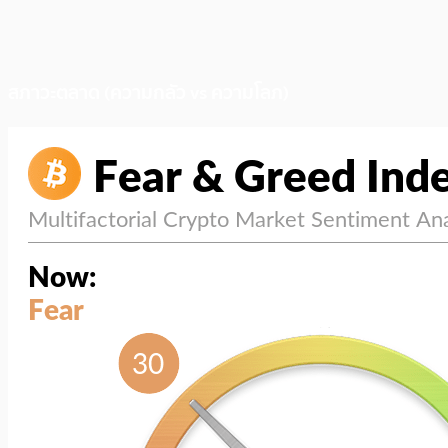
สภาวะตลาด (ความกลัว vs ความโลภ)