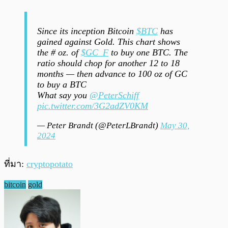
Since its inception Bitcoin
$BTC
has
gained against Gold. This chart shows
the # oz. of
$GC_F
to buy one BTC. The
ratio should chop for another 12 to 18
months — then advance to 100 oz of GC
to buy a BTC
What say you
@PeterSchiff
pic.twitter.com/3G2adZV0KM
— Peter Brandt (@PeterLBrandt)
May 30,
2024
ที่มา:
cryptopotato
bitcoin
gold