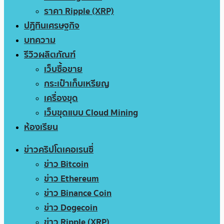
ราคา Ripple (XRP)
ปฏิทินเศรษฐกิจ
บทความ
รีวิวผลิตภัณฑ์
เว็บซื้อขาย
กระเป๋าเก็บเหรียญ
เครื่องขุด
เว็บขุดแบบ Cloud Mining
ห้องเรียน
ข่าวคริปโตเคอเรนซี่
ข่าว Bitcoin
ข่าว Ethereum
ข่าว Binance Coin
ข่าว Dogecoin
ข่าว Ripple (XRP)