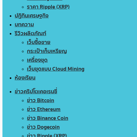
ราคา Ripple (XRP)
ปฏิทินเศรษฐกิจ
บทความ
รีวิวผลิตภัณฑ์
เว็บซื้อขาย
กระเป๋าเก็บเหรียญ
เครื่องขุด
เว็บขุดแบบ Cloud Mining
ห้องเรียน
ข่าวคริปโตเคอเรนซี่
ข่าว Bitcoin
ข่าว Ethereum
ข่าว Binance Coin
ข่าว Dogecoin
ข่าว Ripple (XRP)